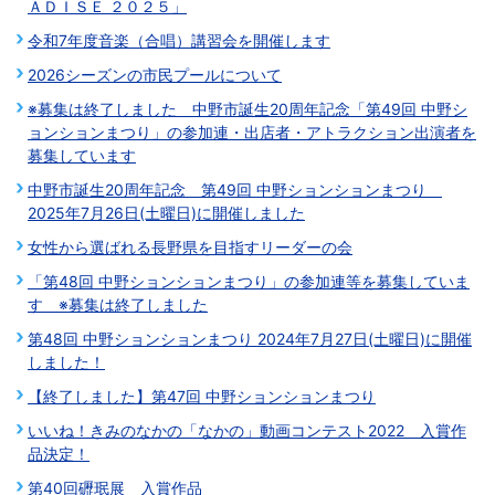
ＡＤＩＳＥ ２０２５」
令和7年度音楽（合唱）講習会を開催します
2026シーズンの市民プールについて
※募集は終了しました 中野市誕生20周年記念「第49回 中野シ
ョンションまつり」の参加連・出店者・アトラクション出演者を
募集しています
中野市誕生20周年記念 第49回 中野ションションまつり
2025年7月26日(土曜日)に開催しました
女性から選ばれる長野県を目指すリーダーの会
「第48回 中野ションションまつり」の参加連等を募集していま
す ※募集は終了しました
第48回 中野ションションまつり 2024年7月27日(土曜日)に開催
しました！
【終了しました】第47回 中野ションションまつり
いいね！きみのなかの「なかの」動画コンテスト2022 入賞作
品決定！
第40回礰珉展 入賞作品