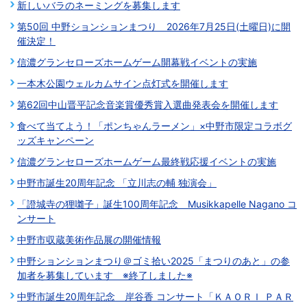
新しいバラのネーミングを募集します
第50回 中野ションションまつり 2026年7月25日(土曜日)に開
催決定！
信濃グランセローズホームゲーム開幕戦イベントの実施
一本木公園ウェルカムサイン点灯式を開催します
第62回中山晋平記念音楽賞優秀賞入選曲発表会を開催します
食べて当てよう！「ポンちゃんラーメン」×中野市限定コラボグ
ッズキャンペーン
信濃グランセローズホームゲーム最終戦応援イベントの実施
中野市誕生20周年記念 「立川志の輔 独演会」
「證城寺の狸囃子」誕生100周年記念 Musikkapelle Nagano コ
ンサート
中野市収蔵美術作品展の開催情報
中野ションションまつり＠ゴミ拾い2025「まつりのあと」の参
加者を募集しています ※終了しました※
中野市誕生20周年記念 岸谷香 コンサート「ＫＡＯＲＩ ＰＡＲ