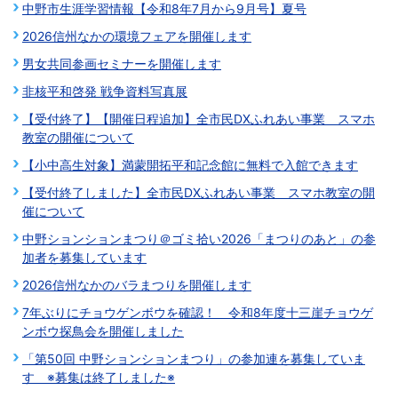
中野市生涯学習情報【令和8年7月から9月号】夏号
2026信州なかの環境フェアを開催します
男女共同参画セミナーを開催します
非核平和啓発 戦争資料写真展
【受付終了】【開催日程追加】全市民DXふれあい事業 スマホ
教室の開催について
【小中高生対象】満蒙開拓平和記念館に無料で入館できます
【受付終了しました】全市民DXふれあい事業 スマホ教室の開
催について
中野ションションまつり＠ゴミ拾い2026「まつりのあと」の参
加者を募集しています
2026信州なかのバラまつりを開催します
7年ぶりにチョウゲンボウを確認！ 令和8年度十三崖チョウゲ
ンボウ探鳥会を開催しました
「第50回 中野ションションまつり」の参加連を募集していま
す ※募集は終了しました※