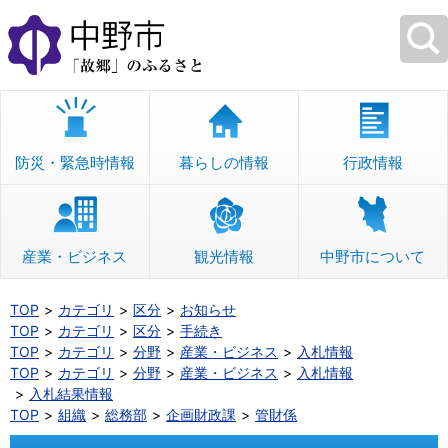
本
文
へ
移
動
防災・緊急時情報
暮らしの情報
行政情報
産業・ビジネス
観光情報
中野市について
TOP
カテゴリ
区分
お知らせ
TOP
カテゴリ
区分
手続き
TOP
カテゴリ
分野
産業・ビジネス
入札情報
TOP
カテゴリ
分野
産業・ビジネス
入札情報
入札結果情報
TOP
組織
総務部
企画財政課
管財係