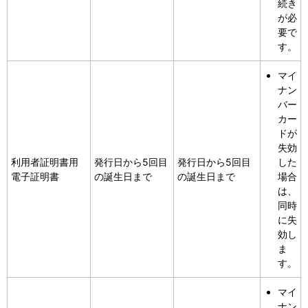
続き
が必
要で
す。
マイ
ナン
バー
カー
ドが
失効
利用者証明書用
発行日から5回目
発行日から5回目
した
電子証明書
の誕生日まで
の誕生日まで
場合
は、
同時
に失
効し
ま
す。
マイ
ナン