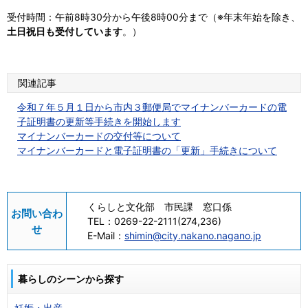
受付時間：午前8時30分から午後8時00分まで（※年末年始を除き、
土日祝日も受付しています
。）
関連記事
令和７年５月１日から市内３郵便局でマイナンバーカードの電
子証明書の更新等手続きを開始します
マイナンバーカードの交付等について
マイナンバーカードと電子証明書の「更新」手続きについて
くらしと文化部 市民課 窓口係
お問い合わ
TEL：
0269-22-2111(274,236)
せ
E-Mail：
shimin@city.nakano.nagano.jp
暮らしのシーンから探す
妊娠・出産