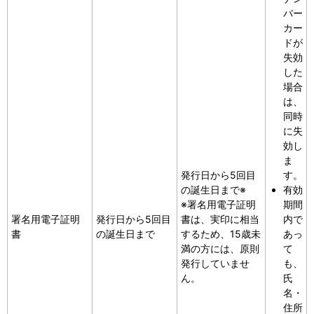
バー
カー
ドが
失効
した
場合
は、
同時
に失
効し
ま
発行日から5回目
す。
の誕生日まで
※
有効
※署名用電子証明
期間
署名用電子証明
発行日から5回目
書は、実印に相当
内で
書
の誕生日まで
するため、15歳未
あっ
満の方には、原則
て
発行していませ
も、
ん。
氏
名・
住所