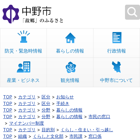
本
文
へ
移
動
防災・緊急時情報
暮らしの情報
行政情報
産業・ビジネス
観光情報
中野市について
TOP
カテゴリ
区分
お知らせ
TOP
カテゴリ
区分
手続き
TOP
カテゴリ
分野
暮らしの情報
TOP
カテゴリ
分野
暮らしの情報
市民の窓口
マイナンバー制度
TOP
カテゴリ
目的別
くらし・住まい・引っ越し
TOP
組織
くらしと文化部
市民課
窓口係