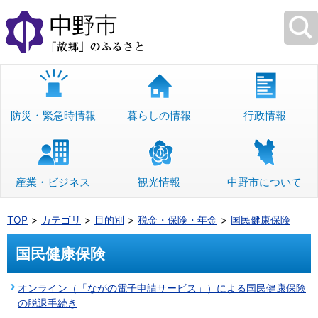
本
文
へ
移
動
防災・緊急時情報
暮らしの情報
行政情報
産業・ビジネス
観光情報
中野市について
TOP
カテゴリ
目的別
税金・保険・年金
国民健康保険
国民健康保険
オンライン（「ながの電子申請サービス」）による国民健康保険
の脱退手続き