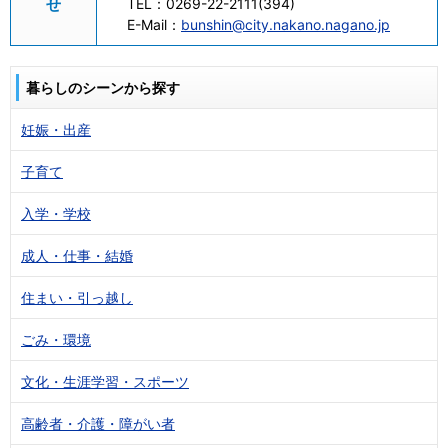
せ
TEL：
0269-22-2111(394)
E-Mail：
bunshin@city.nakano.nagano.jp
暮らしのシーンから探す
妊娠・出産
子育て
入学・学校
成人・仕事・結婚
住まい・引っ越し
ごみ・環境
文化・生涯学習・スポーツ
高齢者・介護・障がい者