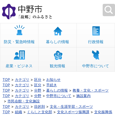
本
文
へ
移
動
防災・緊急時情報
暮らしの情報
行政情報
産業・ビジネス
観光情報
中野市について
TOP
カテゴリ
区分
お知らせ
TOP
カテゴリ
区分
手続き
TOP
カテゴリ
分野
暮らしの情報
教養・文化・スポーツ
TOP
カテゴリ
分野
中野市について
施設案内
市民会館・文化施設
TOP
カテゴリ
目的別
文化・生涯学習・スポーツ
TOP
組織
くらしと文化部
文化スポーツ振興課
文化振興係