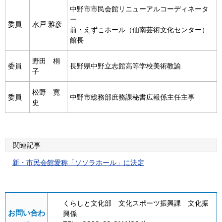
中野市市民会館リニューアルコーディネータ
ー
委員
水戸 雅彦
前・えずこホール（仙南芸術文化センター）
館長
野田 桐
委員
長野県中野立志館高等学校美術教諭
子
松野 寛
委員
中野市総務部庶務課秘書広報係主任主事
史
関連記事
新・市民会館愛称「ソソラホール」に決定
くらしと文化部 文化スポーツ振興課 文化振
お問い合わ
興係