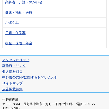
高齢者・介護・障がい者
健康・福祉・医療
お悔やみ
戸籍・住民票
税金・保険・年金
アクセシビリティ
著作権・リンク
個人情報取扱
中野市公式HPに関するお問い合わせ
サイトマップ
広告掲載募集
中野市役所
〒383-8614 長野県中野市三好町一丁目3番19号 電話0269-22-
2111（代表）