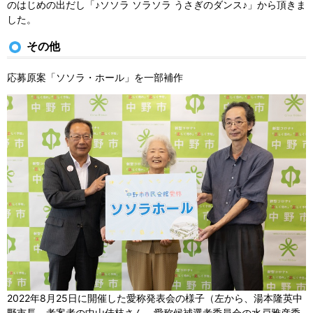
のはじめの出だし「♪ソソラ ソラソラ うさぎのダンス♪」から頂きま
した。
その他
応募原案「ソソラ・ホール」を一部補作
2022年8月25日に開催した愛称発表会の様子（左から、湯本隆英中
野市長、考案者の中山佳枝さん、愛称候補選考委員会の水戸雅彦委