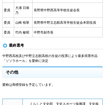
大浦 日南
委員
長野県中野西高等学校生徒会長
乃
委員
山崎 桜翠
長野県中野立志館高等学校生徒会本部役員
委員
竹内 敏昭
中野市副市長
最終選考
中野西高校及び中野立志館高校の生徒の投票により最多得票作品
「ソソラホール」を愛称に決定
その他
愛称は商標登録を予定しています。
くらしと文化部 文化スポーツ振興課 文化振