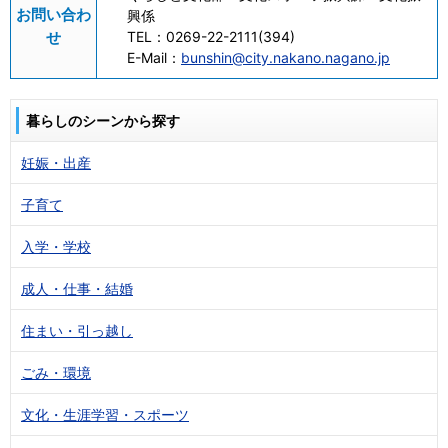
お問い合わ
興係
せ
TEL：
0269-22-2111(394)
E-Mail：
bunshin@city.nakano.nagano.jp
暮らしのシーンから探す
妊娠・出産
子育て
入学・学校
成人・仕事・結婚
住まい・引っ越し
ごみ・環境
文化・生涯学習・スポーツ