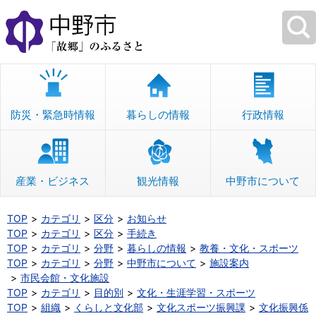
本
文
へ
移
動
防災・緊急時情報
暮らしの情報
行政情報
産業・ビジネス
観光情報
中野市について
TOP
カテゴリ
区分
お知らせ
TOP
カテゴリ
区分
手続き
TOP
カテゴリ
分野
暮らしの情報
教養・文化・スポーツ
TOP
カテゴリ
分野
中野市について
施設案内
市民会館・文化施設
TOP
カテゴリ
目的別
文化・生涯学習・スポーツ
TOP
組織
くらしと文化部
文化スポーツ振興課
文化振興係