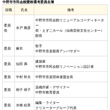
中野市市民会館愛称選考委員名簿
役職
氏名
備考
中野市市民会館リニューアルコーディネータ
委員
ー
水戸 雅彦
長
前・えずこホール（仙南芸術文化センター）
館長
歌手
委員
麻衣
中野市音楽親善アンバサダー
建築家
委員
仙田 満
中野市市民会館リノベーション設計者
委員
中村 幹夫
中野市音楽団体連盟会長
染織作家・デザイナー
委員
相子 靖子
中野市教育委員
編集・ライター
委員
水橋 絵美
クリエーターグループ代表