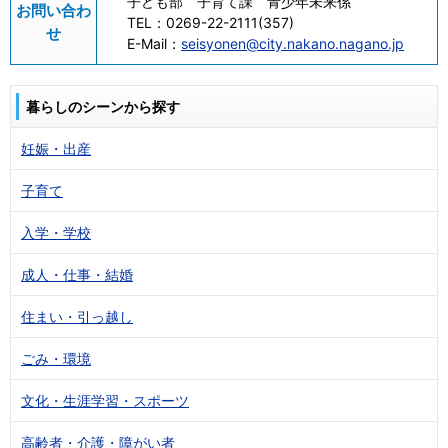
子ども部 子育て課 青少年未来係
お問い合わ
TEL：
0269-22-2111(357)
せ
E-Mail：
seisyonen@city.nakano.nagano.jp
暮らしのシーンから探す
妊娠・出産
子育て
入学・学校
成人・仕事・結婚
住まい・引っ越し
ごみ・環境
文化・生涯学習・スポーツ
高齢者・介護・障がい者