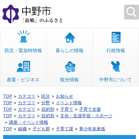
本
文
へ
移
動
防災・緊急時情報
暮らしの情報
行政情報
産業・ビジネス
観光情報
中野市について
TOP
カテゴリ
区分
お知らせ
TOP
カテゴリ
分野
イベント情報
TOP
カテゴリ
目的別
子育て
子育て支援
TOP
カテゴリ
目的別
文化・生涯学習・スポーツ
講座・イベント情報
TOP
組織
子ども部
子育て課
青少年未来係