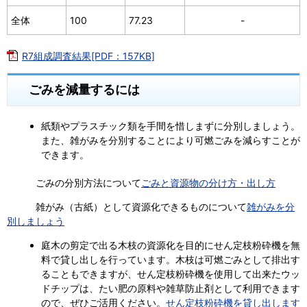
全体
100
77.23
-
R7組成調査結果[PDF：157KB]
ごみを減量するには
紙類やプラスチック類を手間を惜しまずに分別しましょう。
また、雑がみを分別することにより可燃ごみを減らすことが
できます。
ごみの分別方法について
ごみと資源物の分け方・出し方
雑がみ（古紙）として資源化できるものについて
雑がみを分
別しましょう
庭木の剪定で出る木枝の資源化を目的にせん定枝粉砕機を無
料で貸し出しを行っています。木枝は可燃ごみとして排出す
ることもできますが、せん定枝粉砕機を使用して出来たウッ
ドチップは、たい肥の原料や雑草防止剤として利用できます
ので、ぜひご活用ください。
せん定枝粉砕機を貸し出します