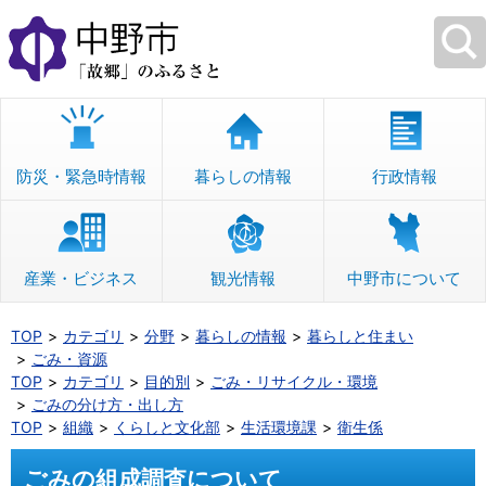
本
文
へ
移
動
防災・緊急時情報
暮らしの情報
行政情報
産業・ビジネス
観光情報
中野市について
TOP
カテゴリ
分野
暮らしの情報
暮らしと住まい
ごみ・資源
TOP
カテゴリ
目的別
ごみ・リサイクル・環境
ごみの分け方・出し方
TOP
組織
くらしと文化部
生活環境課
衛生係
ごみの組成調査について