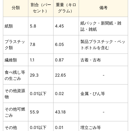
割合（パー
重量（キロ
分類
備考
セント）
グラム）
紙パック・新聞紙・雑
紙類
5.8
4.45
誌・雑紙
プラスチッ
製品プラスチック・ペッ
7.8
6.05
ク類
トボトルを含む
繊維類
1.1
0.87
古着・古布
食べ残し等
29.3
22.65
-
の生ごみ
その他資源
0.01以下
0.02
金属・びん等
物
その他可燃
55.9
43.18
-
ごみ
その他
0.01以下
0.01
埋立ごみ等