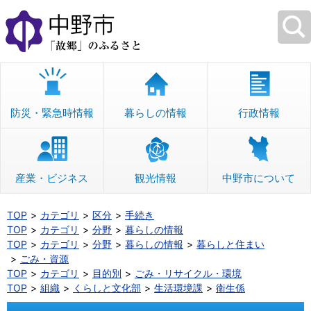
本
文
へ
移
動
防災・緊急時情報
暮らしの情報
行政情報
産業・ビジネス
観光情報
中野市について
TOP
カテゴリ
区分
手続き
TOP
カテゴリ
分野
暮らしの情報
TOP
カテゴリ
分野
暮らしの情報
暮らしと住まい
ごみ・資源
TOP
カテゴリ
目的別
ごみ・リサイクル・環境
TOP
組織
くらしと文化部
生活環境課
衛生係