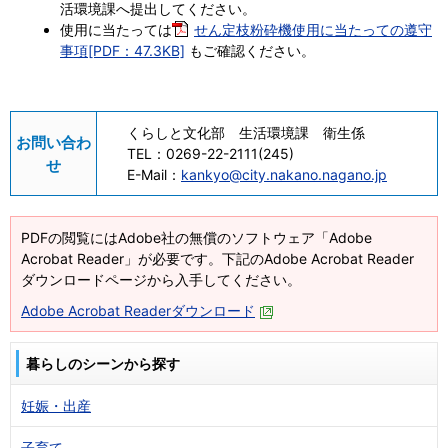
活環境課へ提出してください。
使用に当たっては
せん定枝粉砕機使用に当たっての遵守
事項[PDF：47.3KB]
もご確認ください。
くらしと文化部 生活環境課 衛生係
お問い合わ
TEL：
0269-22-2111(245)
せ
E-Mail：
kankyo@city.nakano.nagano.jp
PDFの閲覧にはAdobe社の無償のソフトウェア「Adobe
Acrobat Reader」が必要です。下記のAdobe Acrobat Reader
ダウンロードページから入手してください。
Adobe Acrobat Readerダウンロード
暮らしのシーンから探す
妊娠・出産
子育て