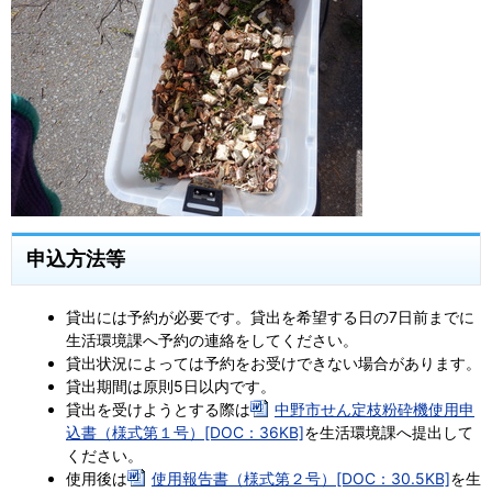
申込方法等
貸出には予約が必要です。貸出を希望する日の7日前までに
生活環境課へ予約の連絡をしてください。
貸出状況によっては予約をお受けできない場合があります。
貸出期間は原則5日以内です。
貸出を受けようとする際は
中野市せん定枝粉砕機使用申
込書（様式第１号）[DOC：36KB]
を生活環境課へ提出して
ください。
使用後は
使用報告書（様式第２号）[DOC：30.5KB]
を生