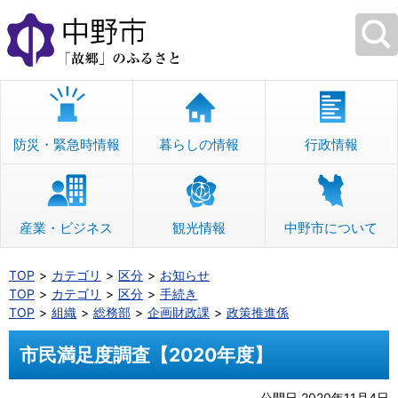
本
文
へ
移
動
防災・緊急時情報
暮らしの情報
行政情報
産業・ビジネス
観光情報
中野市について
TOP
カテゴリ
区分
お知らせ
TOP
カテゴリ
区分
手続き
TOP
組織
総務部
企画財政課
政策推進係
市民満足度調査【2020年度】
公開日 2020年11月4日