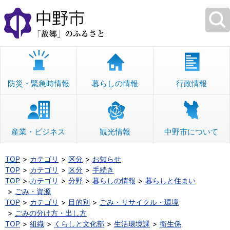
本
文
へ
移
動
防災・緊急時情報
暮らしの情報
行政情報
産業・ビジネス
観光情報
中野市について
TOP
カテゴリ
区分
お知らせ
TOP
カテゴリ
区分
手続き
TOP
カテゴリ
分野
暮らしの情報
暮らしと住まい
ごみ・資源
TOP
カテゴリ
目的別
ごみ・リサイクル・環境
ごみの分け方・出し方
TOP
組織
くらしと文化部
生活環境課
衛生係