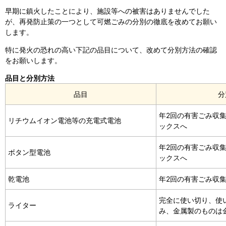
早期に鎮火したことにより、施設等への被害はありませんでした
が、再発防止策の一つとして可燃ごみの分別の徹底を改めてお願い
します。
特に発火の恐れの高い下記の品目について、改めて分別方法の確認
をお願いします。
品目と分別方法
品目
分
年2回の有害ごみ収
リチウムイオン電池等の充電式電池
ックスへ
年2回の有害ごみ収
ボタン型電池
ックスへ
乾電池
年2回の有害ごみ収
完全に使い切り、使
ライター
み、金属製のものは