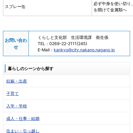
必ず中身を使い切り
スプレー缶
を開けて金属類へ
くらしと文化部 生活環境課 衛生係
お問い合わ
TEL：
0269-22-2111(245)
せ
E-Mail：
kankyo@city.nakano.nagano.jp
暮らしのシーンから探す
妊娠・出産
子育て
入学・学校
成人・仕事・結婚
住まい・引っ越し