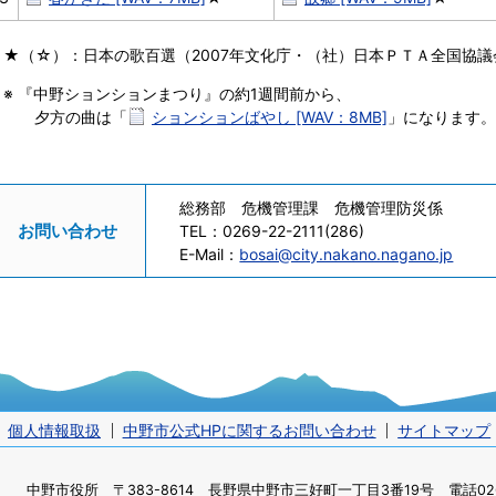
★（☆）：日本の歌百選（2007年文化庁・（社）日本ＰＴＡ全国協議
※ 『中野ションションまつり』の約1週間前から、
夕方の曲は「
ションションばやし [WAV：8MB]
」になります。
総務部 危機管理課 危機管理防災係
お問い合わせ
TEL：
0269-22-2111(286)
E-Mail：
bosai@city.nakano.nagano.jp
個人情報取扱
中野市公式HPに関するお問い合わせ
サイトマップ
中野市役所
〒383-8614 長野県中野市三好町一丁目3番19号 電話0269