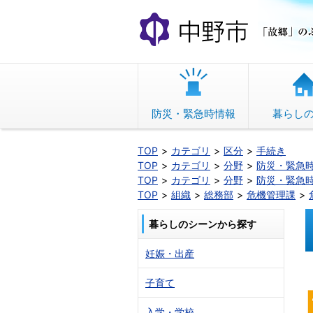
本
文
へ
移
動
防災・緊急時情報
暮らし
TOP
カテゴリ
区分
手続き
TOP
カテゴリ
分野
防災・緊急
TOP
カテゴリ
分野
防災・緊急
TOP
組織
総務部
危機管理課
暮らしのシーンから探す
妊娠・出産
子育て
入学・学校