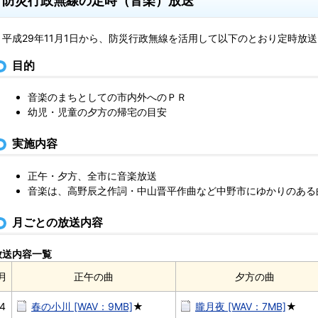
防災行政無線の定時（音楽）放送
平成29年11月1日から、防災行政無線を活用して以下のとおり定時放
目的
音楽のまちとしての市内外へのＰＲ
幼児・児童の夕方の帰宅の目安
実施内容
正午・夕方、全市に音楽放送
音楽は、高野辰之作詞・中山晋平作曲など中野市にゆかりのある
月ごとの放送内容
放送内容一覧
月
正午の曲
夕方の曲
4
春の小川 [WAV：9MB]
★
朧月夜 [WAV：7MB]
★