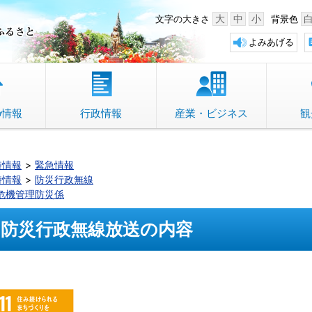
中野市 「故郷」のふるさと
大
中
小
文字の大きさ
背景色
よみあげる
の情報
行政情報
産業・ビジネス
観
時情報
緊急情報
時情報
防災行政無線
危機管理防災係
防災行政無線放送の内容