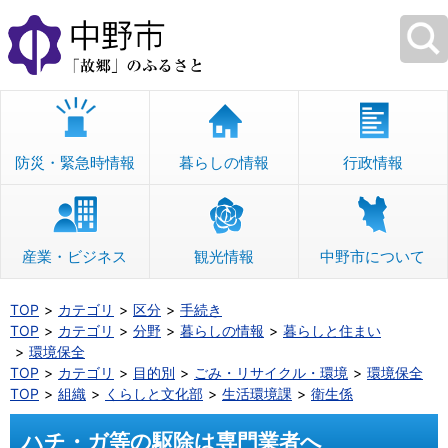
本
文
へ
移
動
防災・緊急時情報
暮らしの情報
行政情報
産業・ビジネス
観光情報
中野市について
TOP
カテゴリ
区分
手続き
TOP
カテゴリ
分野
暮らしの情報
暮らしと住まい
環境保全
TOP
カテゴリ
目的別
ごみ・リサイクル・環境
環境保全
TOP
組織
くらしと文化部
生活環境課
衛生係
ハチ・ガ等の駆除は専門業者へ