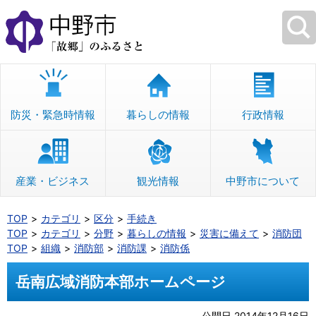
本
文
へ
移
動
防災・緊急時情報
暮らしの情報
行政情報
産業・ビジネス
観光情報
中野市について
TOP
カテゴリ
区分
手続き
TOP
カテゴリ
分野
暮らしの情報
災害に備えて
消防団
TOP
組織
消防部
消防課
消防係
岳南広域消防本部ホームページ
公開日 2014年12月16日