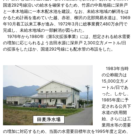
国道292号線沿いの給水を確保するため、竹原の中島地籍に深井戸
と一本木地籍に一本木配水池を建設。なお、未給水地域の解消をは
かるため計画を進めていた越、赤岩、柳沢の北部簡易水道は、1969
年10月着工以来工事が進み、1972年3月に総事業費7,480万余円で
完成し、未給水地域の一部解消が図られた。
1976年から1980年（第5次拡張事業）には、想定される給水需要
の増加に応じられるよう吉田水源に深井戸 2,300立方メートル/日
の拡張をしたほか、国道292号線にも配水管の布設をした。
1983年当時
の公称能力は
15,000立方メ
ートル/日であ
った。しかし、
1985年度に予
定される公共下
水道の供用開
始、さらには工
業用水等の需要
の増加に対応するため、当面の水需要目標年次を1995年度と定め、