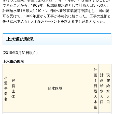
できたことから、1969年、広域簡易水道として計画人口5,700人、
計画給水量1日最大1,210トンで国へ新設事業認可申請をし、国の認
可を受けて、1969年度から工事が本格的に始まった。工事の進捗と
併せ給水申込も行われ90パーセントを超える申し込みとなった。
上水道の現況
(2018年3月31日現在)
上水道の現況
計
画
計
現
水
経
1
画
在
道
営
日
給
給
事
給水区域
主
最
水
水
業
体
大
人
人
名
水
口
口
量