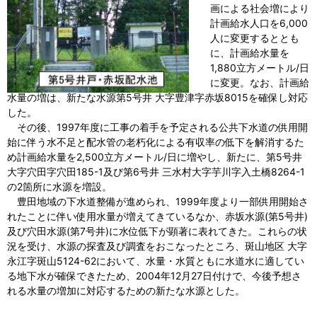
画による社会増により
計画給水人口を6,000
人に変更するととも
に、計画給水量を
1,880立方メートル/日
に変更。なお、計画給
水量の増は、新たな水源第5号井 大字豊津字赤坂8015を確保し対応
した。
その後、1997年度に工事の着手を予定される公共下水道の供用開
始に伴う水不足と配水管の老朽化による有収率の低下を解消するた
め計画給水量を2,500立方メートル/日に増やし、新たに、第5号井
大字穴田字穴田185-1及び第6号井 三水村大字芋川字入土橋8264-1
の2箇所に水源を増設。
豊田地域の下水道整備が進められ、1999年度より一部供用開始さ
れたことに伴い使用水量が増えてきているなか、赤坂水源(第5号井)
及び穴田水源(第7号井)に水位低下が顕著に表れてきた。これらの状
況を受け、水源の探査及び調査をおこなったところ、斑山地区 大字
永江字斑山5124-62において、水量・水質ともに水道水に適してい
る地下水が確保できたため、2004年12月27日付けで、今後予想さ
れる水量の増加に対応するための新たな水源とした。