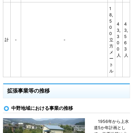
1
8,
5
4
4
0
3,
3,
0
3
5
計
-
-
立
0
6
方
0
3
メ
人
人
ー
ト
ル
拡張事業等の推移
中野地域における事業の推移
1956年から上水
道5か年計画とし