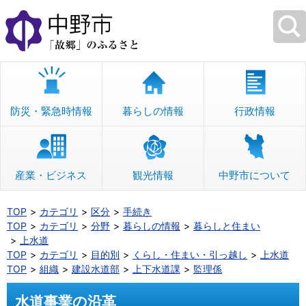
本
文
へ
移
動
防災・緊急時情報
暮らしの情報
行政情報
産業・ビジネス
観光情報
中野市について
TOP
カテゴリ
区分
手続き
TOP
カテゴリ
分野
暮らしの情報
暮らしと住まい
上水道
TOP
カテゴリ
目的別
くらし・住まい・引っ越し
上水道
TOP
組織
建設水道部
上下水道課
監理係
水道事業の沿革