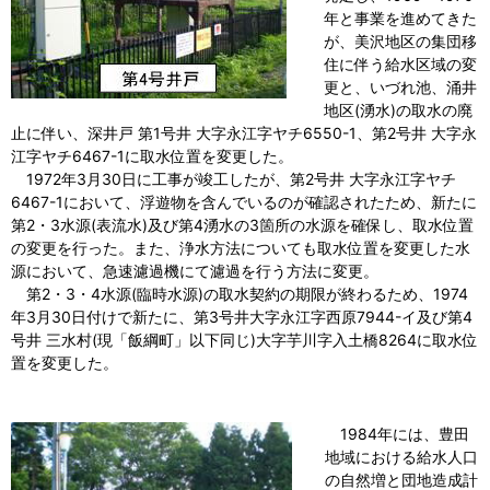
年と事業を進めてきた
が、美沢地区の集団移
住に伴う給水区域の変
更と、いづれ池、涌井
地区(湧水)の取水の廃
止に伴い、深井戸 第1号井 大字永江字ヤチ6550-1、第2号井 大字永
江字ヤチ6467-1に取水位置を変更した。
1972年3月30日に工事が竣工したが、第2号井 大字永江字ヤチ
6467-1において、浮遊物を含んでいるのが確認されたため、新たに
第2・3水源(表流水)及び第4湧水の3箇所の水源を確保し、取水位置
の変更を行った。また、浄水方法についても取水位置を変更した水
源において、急速濾過機にて濾過を行う方法に変更。
第2・3・4水源(臨時水源)の取水契約の期限が終わるため、1974
年3月30日付けで新たに、第3号井大字永江字西原7944-イ及び第4
号井 三水村(現「飯綱町」以下同じ)大字芋川字入土橋8264に取水位
置を変更した。
1984年には、豊田
地域における給水人口
の自然増と団地造成計