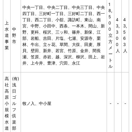
1
中央一丁目、中央二丁目、中央三丁目、中央
8,
四丁目、三好町一丁目、三好町二丁目、西一
5
丁目、西二丁目、小舘、諏訪町、東山、南
4
4
上
0
宮、中野、小田中、西条、一本木、間山、新
3,
3,
水
中
0
野、更科、桜沢、三ッ和、篠井、新保、江
3
5
道
野
立
部、岩船、吉田、片塩、七瀬、安源寺、栗
0
6
事
市
方
林、牛出、立ヶ花、草間、大俣、田麦、厚
0
3
業
メ
貝、壁田、新井、若宮、竹原、金井、間長
人
人
ー
瀬、笠原、赤岩、越、深沢、柳沢、田上、岩
ト
井、上今井、豊津、穴田、永江
ル
高
(有)
社
浅
高
日
原
ゴ
小
ル
牧ノ入、中小屋
-
-
-
規
フ
模
倶
水
楽
道
部