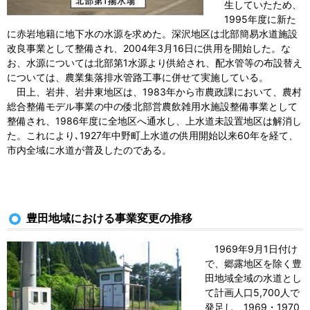
生していたため、
1995年度に新た
に赤岩地籍に地下水の水源を求めた。深沢地区は北部簡易水道施設
改良事業として整備され、2004年3月16日に供用を開始した。な
お、水源については北部第1水源より供給され、配水管等の布設替え
については、農業集落排水管路工事に併せて実施している。
田上、岩井、岩井東地区は、1983年から市農政課において、農村
総合整備モデル事業の中の倭北部営農飲雑用水施設整備事業として
整備され、1986年度に全地区へ通水し、上水道未設置地区は解消し
た。これにより､1927年中野町上水道の供用開始以来60年を経て、
市内全域に水道が普及したのである。
豊田地域における事業変更の推移
1969年9月1日付け
で、郷露地区を除く豊
田地域全域の水道とし
て計画人口5,700人で
発足し、1969・1970