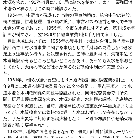
水源を求め、1927年1月に1,161戸に給水を始めた。また、栗和田浄
水場の水神さんはこの時に建設された。
1954
年、中野市が発足した当時の重点施策は、統合中学の建設、
橋の整備、耕地整理、道路網の拡張、市営バスの経営と並んで全市
水道の普及であった。1955年、全市を水道にするため、第1次5か年
計画が樹立され、翌1956年に総事業費1億6千万円で着工した。
豊田地域においては、1956年の豊井村・永田村合併に伴う新村建
設計画で全村水道事業に関する事項として「財源の見通しがつき次
第上水道事業を行う」と決定された。当時の豊田村は、集落単位で
水道施設が有るところと無いところがあり、あっても沢水を水源と
しており、大雨の時などは水が濁るなど供給体制は不安定であっ
た。
1961
年、村民の強い要望により水道布設計画の調査費を計上、同
年9月に上水道布設研究委員会が20名で発足し、重点事項として水
道水源と水利権関係の問題等協議された。同研究委員会ではその
間、斑尾山麓に水源を求め、水源の調査、水利権の調整、先進地の
視察などを実施した。当時、集落単位の水道施設が44箇所あまりあ
ったが、水質検査では飲料水に適した水はわずかしか存在しなかっ
た。また火災等に対応する消火栓もなく、水道管布設に併せ消火栓
設置が強く要望された。
1968
年、地域の同意を得るなかで、斑尾山山麓に試掘ボーリング
を行った結果、有望である水源〈1号・2号井戸〉を確保することが