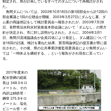
制定され、県が計画しているすべてのダムについて再検討がされ
た。
角間ダムについては、2002年10月18日の第1回部会から計12回の
部会審議と1回の公聴会が開催、2003年3月27日にダムなし案、ダ
ム案の両論併記をして検討委員会へ報告されたが、2003年7月28
日、長野県治水利水対策推進本部会議において「ダムなし」の県方
針が決定され、市に対し説明がなされた。さらに、2004年3月1
日、角間川流域協議会が会員22名により発足し、ダム建設について
全16回の討議、検討を重ねた結果、賛否両論併記の提言書が県に提
出された。その後、県の公共事業評価監視委員会により角間ダムい
ては「一時休止を継続する。」という報告がされ現在に至ってい
る。
2017年度末の
配水管網の総延
長は 348.0キロ
メートル、その
内訳は鋳鉄管・
鋼管 275.9キロ
メートル、塩化
ビニール管・ポ