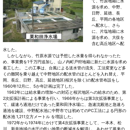
て、竹原地籍に水
源を求め、中野、
日野、延徳、長
丘、平岡の各地区
へ配水し、さら
に、片塩地籍に水
源を求め、大俣を
含む高丘地区へ配
水した。
しかしながら、竹原水源では予想した水量を得られなかったた
め、事業費を1千万円追加し、山ノ内町戸狩地籍に新たに水源を求め
着工した。 この工事は、台風による送水管の流失、工法変更など多
くの難関を乗り越えて中野地区の配水管のほとんどを入れ替え、平
岡、長丘、日野、高丘、延徳地区(桜沢を除く)の配水管布設をし
1960年12月に、5か年計画は完了した。
1962年には給水量の増加への対応と桜沢地区への給水のため、第
2次拡張計画による事業を行い、1966年からは第3次拡張事業とし
て、緩速ろ過池だけであった栗和田浄水場に、急速沈殿池と急速ろ
過池を建設、中野配水池に中野市では初めてのPC工法による円形の
配水池 1,211立方メートル を増設した。
1972年から1974年にかけて第4次拡張事業として、一本木、松
川、新井地域の水圧の低い地帯の断減水を解消し、あわせて将来の