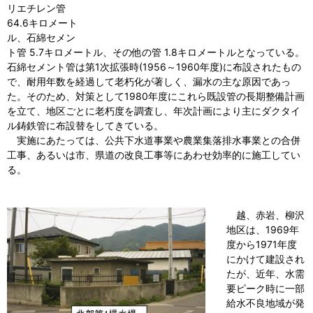
リエチレン管
64.6キロメート
ル、石綿セメン
ト管 5.7キロメートル、その他の管 1.8キロメートルとなっている。
石綿セメント管は第1次拡張時(1956～1960年度)に布設されたもの
で、耐用年数を経過して老朽化が著しく、漏水の主な原因であっ
た。そのため、対策として1980年度にこれら既設管の長期整備計画
を立て、地区ごとに老朽度を調査し、年次計画により主にダクタイ
ル鋳鉄管に布設替をしてきている。
実施にあたっては、公共下水道事業や農業集落排水事業との合併
工事、あるいは市、県道の改良工事等にあわせ効率的に施工してい
る。
越、赤岩、柳沢
地区は、1969年
度から1971年度
にかけて建設され
たが、近年、水需
要ピーク時に一部
給水不良地域が発