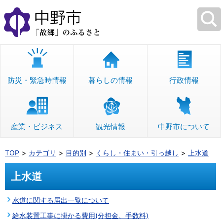
本
文
へ
移
動
防災・緊急時情報
暮らしの情報
行政情報
産業・ビジネス
観光情報
中野市について
TOP
カテゴリ
目的別
くらし・住まい・引っ越し
上水道
上水道
水道に関する届出一覧について
給水装置工事に掛かる費用(分担金、手数料)