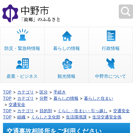
本
文
へ
移
動
防災・緊急時情報
暮らしの情報
行政情報
産業・ビジネス
観光情報
中野市について
TOP
カテゴリ
区分
手続き
TOP
カテゴリ
分野
暮らしの情報
暮らしと住まい
交通安全
TOP
カテゴリ
目的別
くらし・住まい・引っ越し
交通安全
TOP
組織
くらしと文化部
生活環境課
生活交通安全係
交通事故相談所をご利用ください