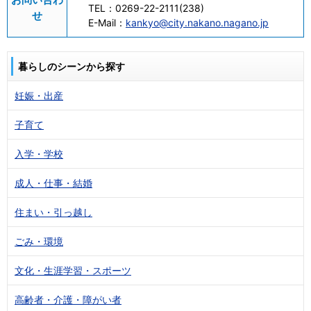
TEL：
0269-22-2111(238)
せ
E-Mail：
kankyo@city.nakano.nagano.jp
暮らしのシーンから探す
妊娠・出産
子育て
入学・学校
成人・仕事・結婚
住まい・引っ越し
ごみ・環境
文化・生涯学習・スポーツ
高齢者・介護・障がい者