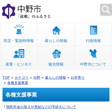
本
文
へ
移
動
防災・緊急時情報
暮らしの情報
行政情報
産業・ビジネス
観光情報
中野市について
TOP
カテゴリ
分野
暮らしの情報
お年寄り
各種支援事業
各種支援事業
国民年金の加入や受給などの手続きについて