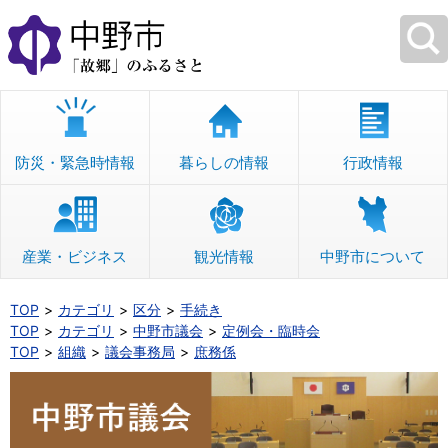
本
文
へ
移
動
防災・緊急時情報
暮らしの情報
行政情報
産業・ビジネス
観光情報
中野市について
TOP
カテゴリ
区分
手続き
TOP
カテゴリ
中野市議会
定例会・臨時会
TOP
組織
議会事務局
庶務係