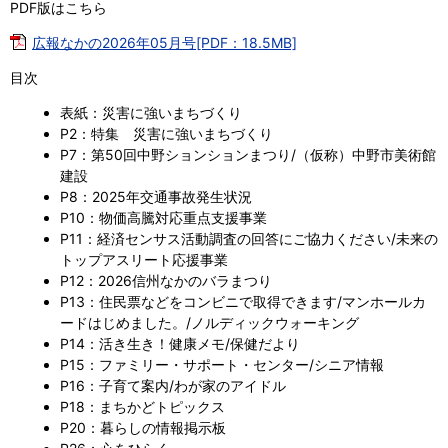
PDF版はこちら
広報なかの2026年05月号[PDF：18.5MB]
目次
表紙：災害に強いまちづくり
P2：特集 災害に強いまちづくり
P7：第50回中野ションションまつり/（仮称）中野市美術館
建設
P8：2025年交通事故発生状況
P10：物価高騰対応重点支援事業
P11：経済センサス活動調査の回答にご協力ください/未来の
トップアスリート応援事業
P12：2026信州なかのバラまつり
P13：住民票などをコンビニで取得できます/マンホールカ
ードはじめました。/ノルディックウォーキング
P14：活き生き！健康メモ/保健だより
P15：ファミリー・サポート・センター/シニア情報
P16：子育て案内/わが家のアイドル
P18：まちかどトピックス
P20：暮らしの情報掲示板