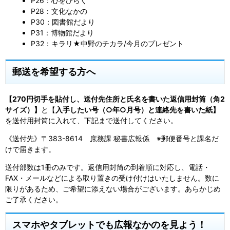
P26：心をひらく
P28：文化なかの
P30：図書館だより
P31：博物館だより
P32：キラリ★中野のチカラ/今月のプレゼント
郵送を希望する方へ
【270円切手を貼付し、送付先住所と氏名を書いた返信用封筒（角2
サイズ）】
と【
入手したい号（○年○月号）と連絡先を書いた紙】
を送付用封筒に入れて、下記まで送付してください。
《送付先》〒383-8614 庶務課 秘書広報係 ※郵便番号と課名だ
けで届きます。
送付部数は1冊のみです。返信用封筒の到着順に対応し、電話・
FAX・メールなどによる取り置きの受け付けはいたしません。数に
限りがあるため、ご希望に添えない場合がございます。あらかじめ
ご了承ください。
スマホやタブレットでも広報なかのを見よう！