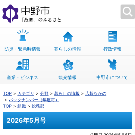
本
文
へ
移
動
防災・緊急時情報
暮らしの情報
行政情報
産業・ビジネス
観光情報
中野市について
TOP
カテゴリ
分野
暮らしの情報
広報なかの
バックナンバー（年度毎）
TOP
組織
総務部
2026年5月号
公開日 2026年5月5日