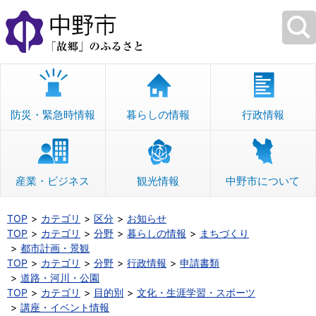
本
文
へ
移
動
防災・緊急時情報
暮らしの情報
行政情報
産業・ビジネス
観光情報
中野市について
TOP
カテゴリ
区分
お知らせ
TOP
カテゴリ
分野
暮らしの情報
まちづくり
都市計画・景観
TOP
カテゴリ
分野
行政情報
申請書類
道路・河川・公園
TOP
カテゴリ
目的別
文化・生涯学習・スポーツ
講座・イベント情報