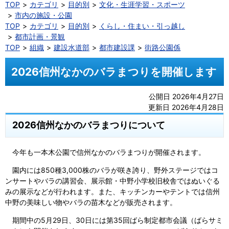
TOP
カテゴリ
目的別
文化・生涯学習・スポーツ
市内の施設・公園
TOP
カテゴリ
目的別
くらし・住まい・引っ越し
都市計画・景観
TOP
組織
建設水道部
都市建設課
街路公園係
2026信州なかのバラまつりを開催します
公開日 2026年4月27日
更新日 2026年4月28日
2026信州なかのバラまつりについて
今年も一本木公園で信州なかのバラまつりが開催されます。
園内には850種3,000株のバラが咲き誇り、野外ステージではコ
ンサートやバラの講習会、展示館・中野小学校旧校舎ではぬいぐる
みの展示などが行われます。また、キッチンカーやテントでは信州
中野の美味しい物やバラの苗木などが販売されます。
期間中の5月29日、30日には第35回ばら制定都市会議（ばらサミ