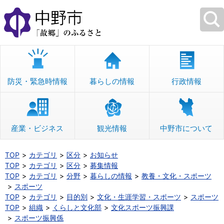
本
文
へ
移
動
防災・緊急時情報
暮らしの情報
行政情報
産業・ビジネス
観光情報
中野市について
TOP
カテゴリ
区分
お知らせ
TOP
カテゴリ
区分
募集情報
TOP
カテゴリ
分野
暮らしの情報
教養・文化・スポーツ
スポーツ
TOP
カテゴリ
目的別
文化・生涯学習・スポーツ
スポーツ
TOP
組織
くらしと文化部
文化スポーツ振興課
スポーツ振興係