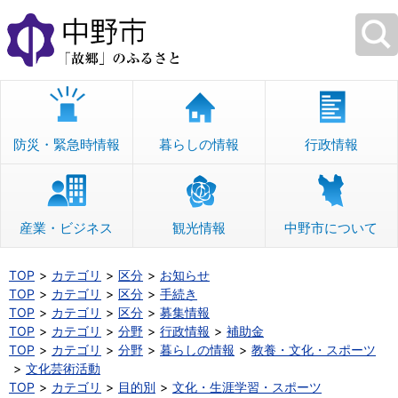
本
文
へ
移
動
防災・緊急時情報
暮らしの情報
行政情報
産業・ビジネス
観光情報
中野市について
TOP
カテゴリ
区分
お知らせ
TOP
カテゴリ
区分
手続き
TOP
カテゴリ
区分
募集情報
TOP
カテゴリ
分野
行政情報
補助金
TOP
カテゴリ
分野
暮らしの情報
教養・文化・スポーツ
文化芸術活動
TOP
カテゴリ
目的別
文化・生涯学習・スポーツ