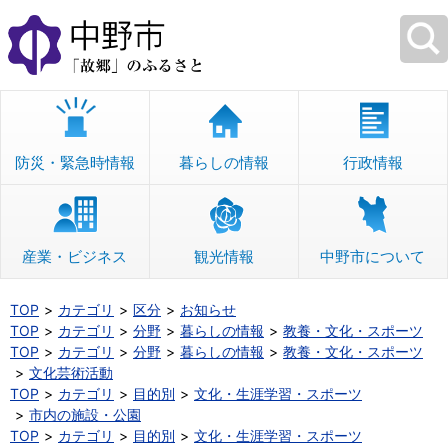
本
文
へ
移
動
防災・緊急時情報
暮らしの情報
行政情報
産業・ビジネス
観光情報
中野市について
TOP
カテゴリ
区分
お知らせ
TOP
カテゴリ
分野
暮らしの情報
教養・文化・スポーツ
TOP
カテゴリ
分野
暮らしの情報
教養・文化・スポーツ
文化芸術活動
TOP
カテゴリ
目的別
文化・生涯学習・スポーツ
市内の施設・公園
TOP
カテゴリ
目的別
文化・生涯学習・スポーツ