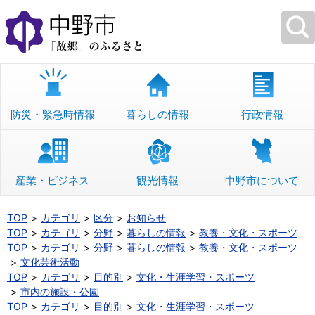
本
文
へ
移
動
防災・緊急時情報
暮らしの情報
行政情報
産業・ビジネス
観光情報
中野市について
TOP
カテゴリ
区分
お知らせ
TOP
カテゴリ
分野
暮らしの情報
教養・文化・スポーツ
TOP
カテゴリ
分野
暮らしの情報
教養・文化・スポーツ
文化芸術活動
TOP
カテゴリ
目的別
文化・生涯学習・スポーツ
市内の施設・公園
TOP
カテゴリ
目的別
文化・生涯学習・スポーツ