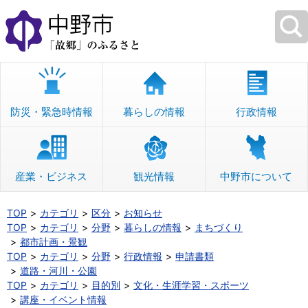
本
文
へ
移
動
防災・緊急時情報
暮らしの情報
行政情報
産業・ビジネス
観光情報
中野市について
TOP
カテゴリ
区分
お知らせ
TOP
カテゴリ
分野
暮らしの情報
まちづくり
都市計画・景観
TOP
カテゴリ
分野
行政情報
申請書類
道路・河川・公園
TOP
カテゴリ
目的別
文化・生涯学習・スポーツ
講座・イベント情報