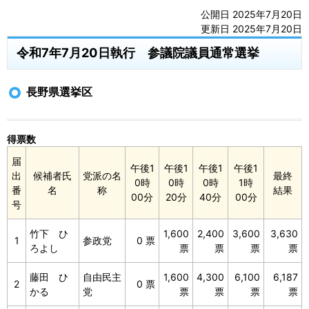
公開日 2025年7月20日
更新日 2025年7月20日
令和7年7月20日執行 参議院議員通常選挙
長野県選挙区
得票数
届
午後1
午後1
午後1
午後1
出
候補者氏
党派の名
最終
0時
0時
0時
1時
番
名
称
結果
00分
20分
40分
00分
号
竹下 ひ
1,600
2,400
3,600
3,630
1
参政党
0 票
ろよし
票
票
票
票
藤田 ひ
自由民主
1,600
4,300
6,100
6,187
2
0 票
かる
党
票
票
票
票