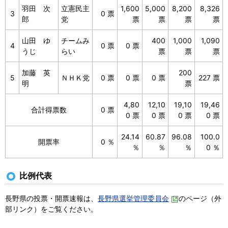
羽田 次
立憲民主
1,600
5,000
8,200
8,326
3
0 票
郎
党
票
票
票
票
山田 ゆ
チームみ
400
1,000
1,090
4
0 票
0 票
うじ
らい
票
票
票
加藤 英
200
5
ＮＨＫ党
0 票
0 票
0 票
227 票
明
票
4,80
12,10
19,10
19,46
合計得票数
0 票
0 票
0 票
0 票
0 票
24.14
60.87
96.08
100.0
開票率
0 ％
％
％
％
0 ％
比例代表
長野県の投票・開票速報は、
長野県選挙管理委員会
のページ（外
部リンク）をご覧ください。