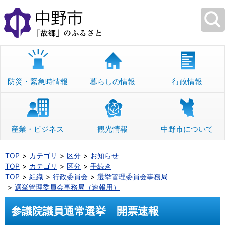
本
文
へ
移
動
防災・緊急時情報
暮らしの情報
行政情報
産業・ビジネス
観光情報
中野市について
TOP
カテゴリ
区分
お知らせ
TOP
カテゴリ
区分
手続き
TOP
組織
行政委員会
選挙管理委員会事務局
選挙管理委員会事務局（速報用）
参議院議員通常選挙 開票速報