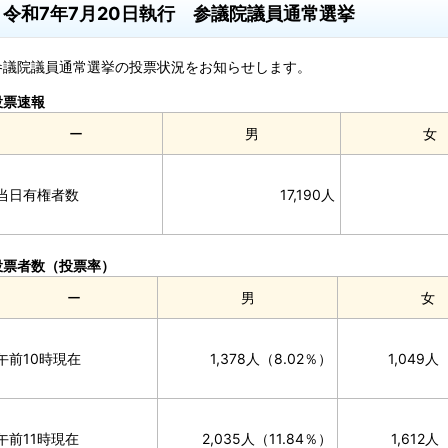
令和7年7月20日執行 参議院議員通常選挙
参議院議員通常選挙の投票状況をお知らせします。
投票速報
ー
男
女
当日有権者数
17,190人
投票者数（投票率）
ー
男
女
午前10時現在
1,378人（8.02％）
1,049人
午前11時現在
2,035人（11.84％）
1,612人