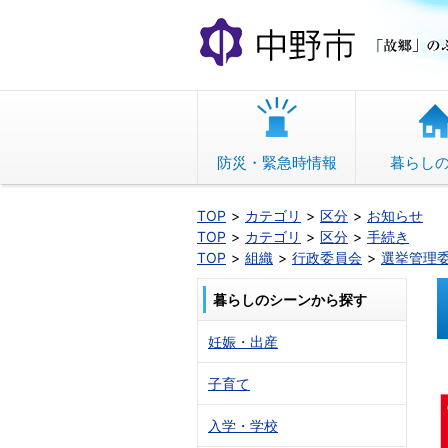
本
文
へ
移
動
防災・緊急時情報
暮らし
TOP
カテゴリ
区分
お知らせ
TOP
カテゴリ
区分
手続き
TOP
組織
行政委員会
選挙管理
暮らしのシーンから探す
妊娠・出産
子育て
入学・学校