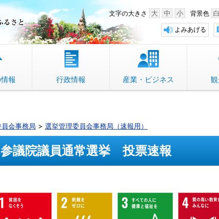
中野市 「故郷」のふるさと
大
中
小
文字の大きさ
背景色
よみあげる
の情報
行政情報
産業・ビジネス
観
委員会事務局
選挙管理委員会事務局（速報用）
参議院議員通常選挙 投票速報