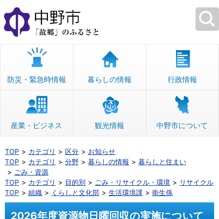
本
文
へ
移
動
防災・緊急時情報
暮らしの情報
行政情報
産業・ビジネス
観光情報
中野市について
TOP
カテゴリ
区分
お知らせ
TOP
カテゴリ
分野
暮らしの情報
暮らしと住まい
ごみ・資源
TOP
カテゴリ
目的別
ごみ・リサイクル・環境
リサイクル
TOP
組織
くらしと文化部
生活環境課
衛生係
2026年度資源物日曜回収の実施について