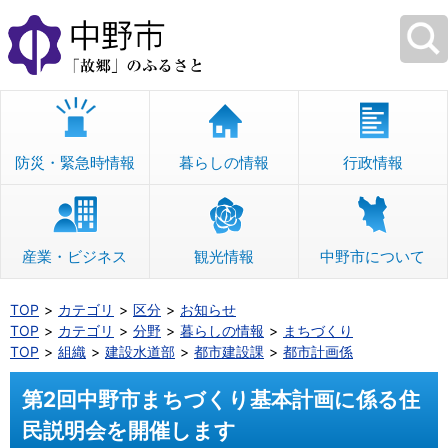
本
文
へ
移
動
防災・緊急時情報
暮らしの情報
行政情報
産業・ビジネス
観光情報
中野市について
TOP
カテゴリ
区分
お知らせ
TOP
カテゴリ
分野
暮らしの情報
まちづくり
TOP
組織
建設水道部
都市建設課
都市計画係
第2回中野市まちづくり基本計画に係る住
民説明会を開催します