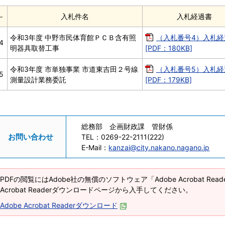
－
入札件名
入札経過書
令和3年度 中野市民体育館ＰＣＢ含有照
（入札番号4）入札経
4
明器具取替工事
[PDF：180KB]
令和3年度 市単独事業 市道東吉田２号線
（入札番号5）入札経
5
測量設計業務委託
[PDF：179KB]
総務部 企画財政課 管財係
お問い合わせ
TEL：
0269-22-2111(222)
E-Mail：
kanzai@city.nakano.nagano.jp
PDFの閲覧にはAdobe社の無償のソフトウェア「Adobe Acrobat Re
Acrobat Readerダウンロードページから入手してください。
Adobe Acrobat Readerダウンロード