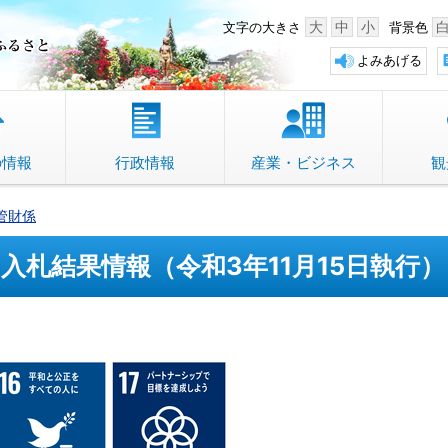
中野市 「故郷」のふるさと
大
中
小
文字の大きさ
背景色
よみあげる
の情報
行政情報
産業・ビジネス
観
管財係
入札結果情報（令和3年11月15日執行）