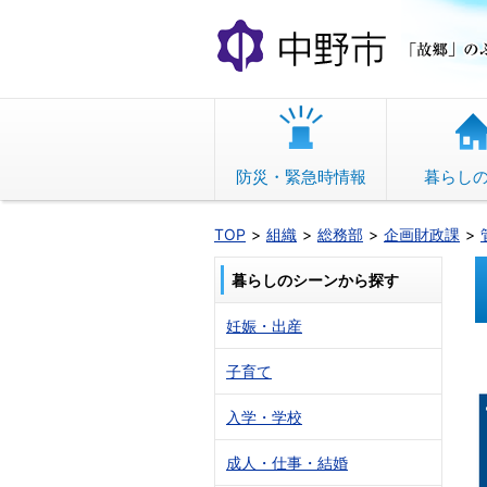
本
文
へ
移
動
防災・緊急時情報
暮らし
TOP
組織
総務部
企画財政課
暮らしのシーンから探す
妊娠・出産
子育て
入学・学校
成人・仕事・結婚