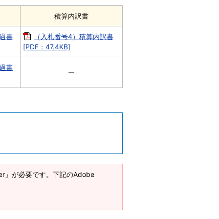
積算内訳書
過書
（入札番号4）積算内訳書
[PDF：47.4KB]
過書
ー
ader」が必要です。下記のAdobe