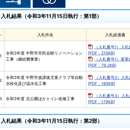
入札結果（令和3年11月15日執行：第1部）
－
入札件名
入札経過書
（入札番号1）入札
令和3年度 中野市市民会館リノベーション
[PDF：219KB]
1
工事（継続費事業）
（入札番号1）変更
[PDF：79.2KB]
令和3年度 中野市放課後児童クラブ等自動
（入札番号2）入札
2
水栓化及び温水化工事
[PDF：189KB]
（入札番号3）入札
3
令和3年度 北公園ほかトイレ改修工事
[PDF：179KB]
入札結果（令和3年11月15日執行：第2部）