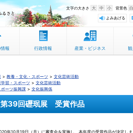
中野市 「故郷」のふるさと
大
中
小
文字の大きさ
背景色
よみあげる
の情報
行政情報
産業・ビジネス
観
報
教養・文化・スポーツ
文化芸術活動
涯学習・スポーツ
文化芸術活動
スポーツ振興課
文化振興係
第39回礰珉展 受賞作品
2020年10月19日（月）に審査会を実施し、本年度の受賞作品が決定し