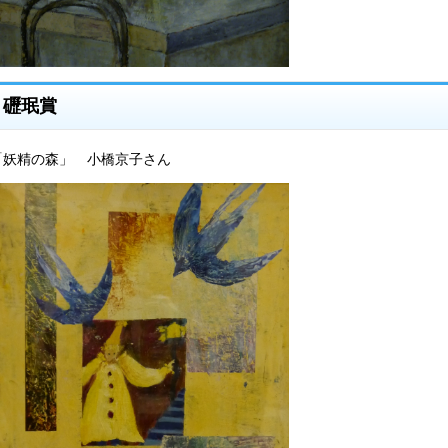
礰珉賞
「妖精の森」 小橋京子さん