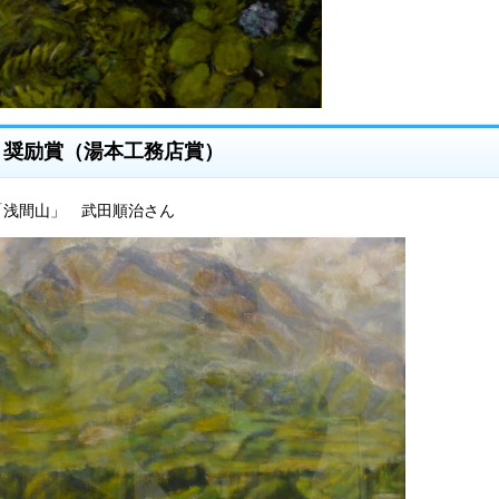
奨励賞（湯本工務店賞）
「浅間山」 武田順治さん