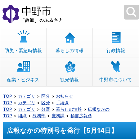
本
文
へ
移
動
防災・緊急時情報
暮らしの情報
行政情報
産業・ビジネス
観光情報
中野市について
TOP
カテゴリ
区分
お知らせ
TOP
カテゴリ
区分
手続き
TOP
カテゴリ
分野
暮らしの情報
広報なかの
TOP
組織
総務部
庶務課
秘書広報係
広報なかの特別号を発行【5月14日】