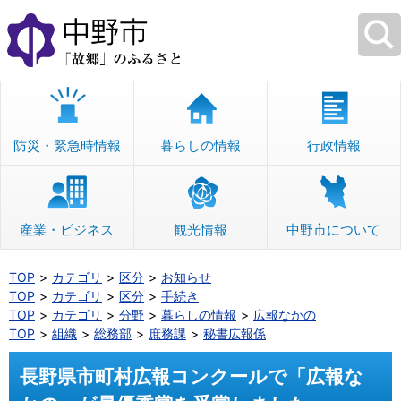
本
文
へ
移
動
防災・緊急時情報
暮らしの情報
行政情報
産業・ビジネス
観光情報
中野市について
TOP
カテゴリ
区分
お知らせ
TOP
カテゴリ
区分
手続き
TOP
カテゴリ
分野
暮らしの情報
広報なかの
TOP
組織
総務部
庶務課
秘書広報係
長野県市町村広報コンクールで「広報な