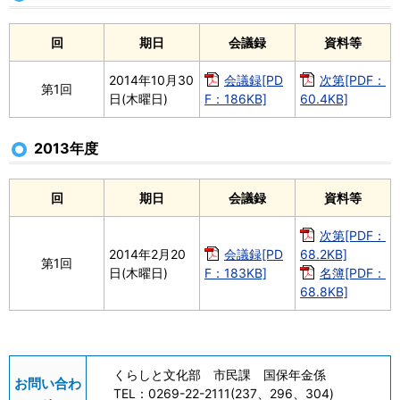
回
期日
会議録
資料等
2014年10月30
会議録[PD
次第[PDF：
第1回
日(木曜日)
F：186KB]
60.4KB]
2013年度
回
期日
会議録
資料等
次第[PDF：
2014年2月20
会議録[PD
68.2KB]
第1回
日(木曜日)
F：183KB]
名簿[PDF：
68.8KB]
くらしと文化部 市民課 国保年金係
お問い合わ
TEL：
0269-22-2111(237、296、304)