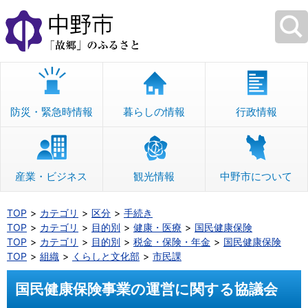
本
文
へ
移
動
防災・緊急時情報
暮らしの情報
行政情報
産業・ビジネス
観光情報
中野市について
TOP
カテゴリ
区分
手続き
TOP
カテゴリ
目的別
健康・医療
国民健康保険
TOP
カテゴリ
目的別
税金・保険・年金
国民健康保険
TOP
組織
くらしと文化部
市民課
国民健康保険事業の運営に関する協議会