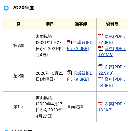
2020年度
回
期日
議事録
資料等
書面協議
次第[PDF：
(2021年1月27
会議録[PD
27.6KB]
第3回
日から2021年2
F：42.9KB]
資料[PDF：
月4日)
1.91MB]
次第[PDF：
2020年10月22
会議録[PD
22.9KB]
第2回
日(木曜日)
F：79.3KB]
資料[PDF：
844KB]
書面協議
(2020年4月17
次第[PDF：
第1回
書面協議
日から2020年
13.1KB]
4月27日)