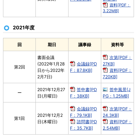
資料[PDF：
3.22MB]
2021年度
回
期日
議事録
資料等
書面会議
次第[PDF：
(2022年1月28
会議録[PD
27KB]
第2回
日から2022年
F：87.8KB]
資料[PDF：
2月7日)
720KB]
2021年12月27
答申書[PD
答申風景[J
ー
日(月曜日)
F：38KB]
PG：1.25MB]
会議録[PD
次第[PDF：
2021年12月2
F：79.1KB]
24.3KB]
第1回
日(木曜日)
諮問書[PD
資料[PDF：
F：35.7KB]
2.54MB]