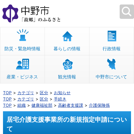
本
文
へ
移
動
防災・緊急時情報
暮らしの情報
行政情報
産業・ビジネス
観光情報
中野市について
TOP
カテゴリ
区分
お知らせ
TOP
カテゴリ
区分
手続き
TOP
組織
健康福祉部
高齢者支援課
介護保険係
居宅介護支援事業所の新規指定申請につい
て