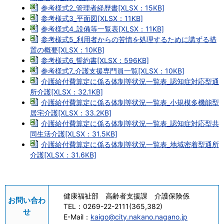
参考様式2_管理者経歴書[XLSX：15KB]
参考様式3_平面図[XLSX：11KB]
参考様式4_設備等一覧表[XLSX：11KB]
参考様式5_利用者からの苦情を処理するために講ずる措
置の概要[XLSX：10KB]
参考様式6_誓約書[XLSX：596KB]
参考様式7_介護支援専門員一覧[XLSX：10KB]
介護給付費算定に係る体制等状況一覧表_認知症対応型通
所介護[XLSX：32.1KB]
介護給付費算定に係る体制等状況一覧表_小規模多機能型
居宅介護[XLSX：33.2KB]
介護給付費算定に係る体制等状況一覧表_認知症対応型共
同生活介護[XLSX：31.5KB]
介護給付費算定に係る体制等状況一覧表_地域密着型通所
介護[XLSX：31.6KB]
健康福祉部 高齢者支援課 介護保険係
お問い合わ
TEL：
0269-22-2111(365,382)
せ
E-Mail：
kaigo@city.nakano.nagano.jp