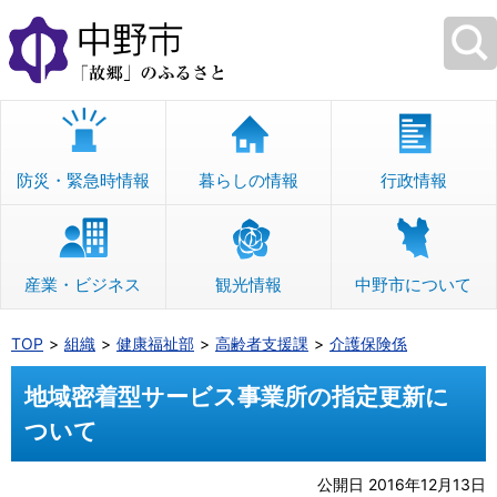
本
文
へ
移
動
防災・緊急時情報
暮らしの情報
行政情報
産業・ビジネス
観光情報
中野市について
TOP
組織
健康福祉部
高齢者支援課
介護保険係
地域密着型サービス事業所の指定更新に
ついて
公開日 2016年12月13日