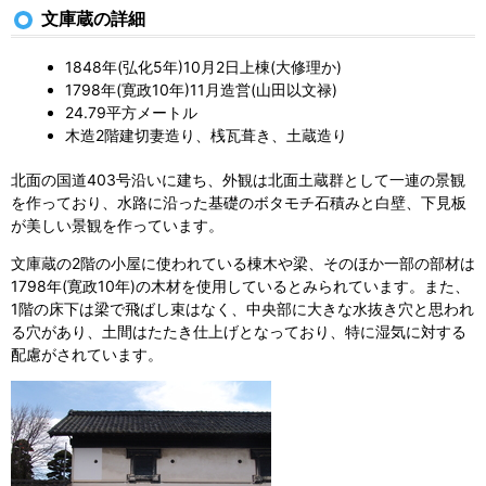
文庫蔵の詳細
1848年(弘化5年)10月2日上棟(大修理か)
1798年(寛政10年)11月造営(山田以文禄)
24.79平方メートル
木造2階建切妻造り、桟瓦葺き、土蔵造り
北面の国道403号沿いに建ち、外観は北面土蔵群として一連の景観
を作っており、水路に沿った基礎のボタモチ石積みと白壁、下見板
が美しい景観を作っています。
文庫蔵の2階の小屋に使われている棟木や梁、そのほか一部の部材は
1798年(寛政10年)の木材を使用しているとみられています。また、
1階の床下は梁で飛ばし束はなく、中央部に大きな水抜き穴と思われ
る穴があり、土間はたたき仕上げとなっており、特に湿気に対する
配慮がされています。