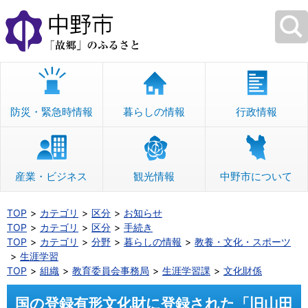
本
文
へ
移
動
防災・緊急時情報
暮らしの情報
行政情報
産業・ビジネス
観光情報
中野市について
TOP
カテゴリ
区分
お知らせ
TOP
カテゴリ
区分
手続き
TOP
カテゴリ
分野
暮らしの情報
教養・文化・スポーツ
生涯学習
TOP
組織
教育委員会事務局
生涯学習課
文化財係
国の登録有形文化財に登録された「旧山田