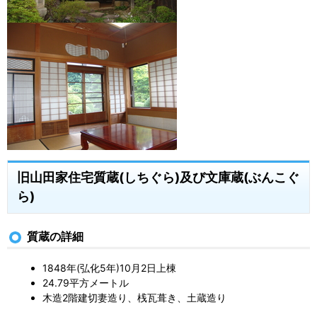
旧山田家住宅質蔵(しちぐら)及び文庫蔵(ぶんこぐ
ら)
質蔵の詳細
1848年(弘化5年)10月2日上棟
24.79平方メートル
木造2階建切妻造り、桟瓦葺き、土蔵造り