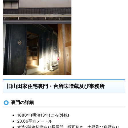
旧山田家住宅裏門・台所味噌蔵及び事務所
裏門の詳細
1880年(明治13年)ごろ(外観)
20.66平方メートル
木造2階建切妻造り長屋門、桟瓦葺き、大壁及び真壁造り