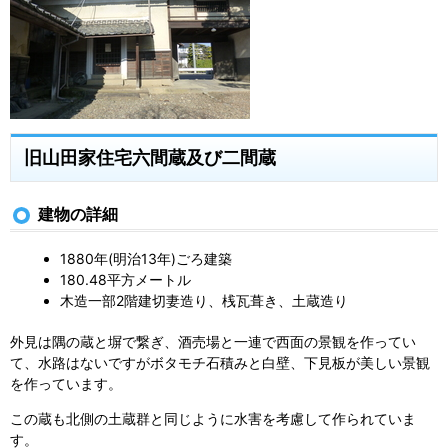
旧山田家住宅六間蔵及び二間蔵
建物の詳細
1880年(明治13年)ごろ建築
180.48平方メートル
木造一部2階建切妻造り、桟瓦葺き、土蔵造り
外見は隅の蔵と塀で繋ぎ、酒売場と一連で西面の景観を作ってい
て、水路はないですがボタモチ石積みと白壁、下見板が美しい景観
を作っています。
この蔵も北側の土蔵群と同じように水害を考慮して作られていま
す。