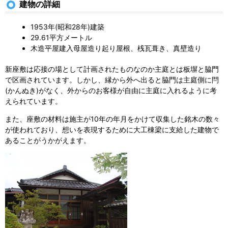
建物の詳細
1953年(昭和28年)建築
29.61平方メートル
木造平屋建入母屋造り起り屋根、桟瓦葺き、真壁造り
新座敷は応接の場として計画されたものなのか主庭とは板塀と脇門
で区画されています。しかし、縁から外へ出ると脇門は主庭側に閂
(かんぬき)がなく、外からのお客様が自由に主庭に入れるように考
えられています。
また、座敷の材料は施主が10年の年月をかけて収集した銘木の数々
が使われており、想いを表現するために大工棟梁に支給した建物で
あることがうかがえます。