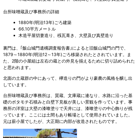
台所味噌蔵及び事務所の詳細
1880年(明治13年)ごろ建築
66.10平方メートル
木造平屋切妻造り、桟瓦葺き、大壁及び真壁造り
裏門は、｢飯山城門遺構調査報告書｣によると旧飯山城門の門で、
1879～1880年(明治12～13年)ごろ移築されたとされています。ま
た、2階の小屋組は左右の蔵との外見を揃えるために切り詰められた
と思われます。
北面の土蔵群の中にあって、欅造りの門がより豪農の風格を醸し出
しています。
台所味噌蔵及び事務所は、質蔵、文庫蔵に連なり、水路に沿った基
礎のボタモチ石積みと白壁下見板が美しい景観を作っています。事
務所の洋室は大壁の漆喰塗りで天井には、漆喰塗りの中心飾りが残
っています。ここには土間もあり帳場として使用されていました。
元は薪小屋でしたが、大正期に内部が改造されたものです。