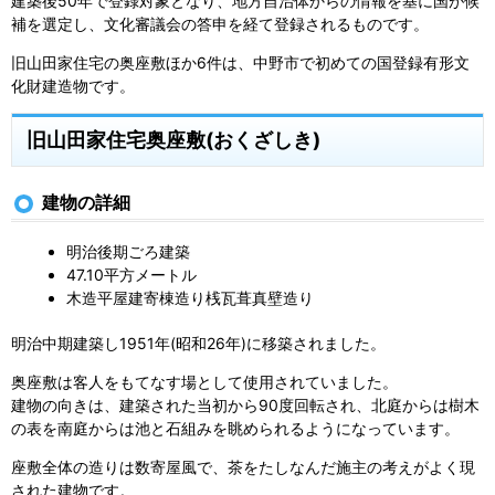
建築後50年で登録対象となり、地方自治体からの情報を基に国が候
補を選定し、文化審議会の答申を経て登録されるものです。
旧山田家住宅の奥座敷ほか6件は、中野市で初めての国登録有形文
化財建造物です。
旧山田家住宅奥座敷(おくざしき)
建物の詳細
明治後期ごろ建築
47.10平方メートル
木造平屋建寄棟造り桟瓦葺真壁造り
明治中期建築し1951年(昭和26年)に移築されました。
奥座敷は客人をもてなす場として使用されていました。
建物の向きは、建築された当初から90度回転され、北庭からは樹木
の表を南庭からは池と石組みを眺められるようになっています。
座敷全体の造りは数寄屋風で、茶をたしなんだ施主の考えがよく現
された建物です。