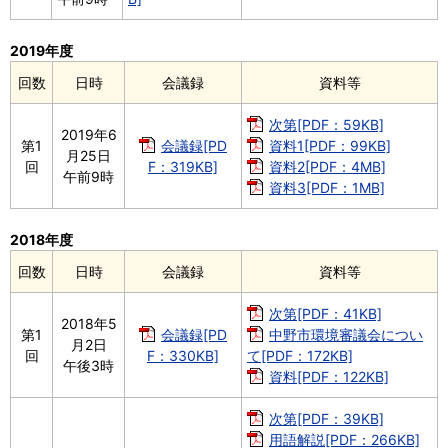
2019年度
回数
日時
会議録
資料等
次第[PDF：59KB]
2019年6
第1
会議録[PD
資料1[PDF：99KB]
月25日
回
F：319KB]
資料2[PDF：4MB]
午前9時
資料3[PDF：1MB]
2018年度
回数
日時
会議録
資料等
次第[PDF：41KB]
2018年5
第1
会議録[PD
中野市環境審議会につい
月2日
回
F：330KB]
て[PDF：172KB]
午後3時
資料[PDF：122KB]
次第[PDF：39KB]
用語解説[PDF：266KB]