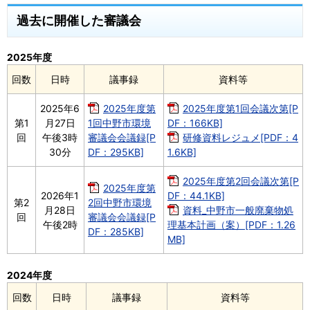
過去に開催した審議会
2025年度
回数
日時
議事録
資料等
2025年6
2025年度第
2025年度第1回会議次第[P
第1
月27日
1回中野市環境
DF：166KB]
回
午後3時
審議会会議録[P
研修資料レジュメ[PDF：4
30分
DF：295KB]
1.6KB]
2025年度第2回会議次第[P
2025年度第
2026年1
DF：44.1KB]
第2
2回中野市環境
月28日
資料_中野市一般廃棄物処
回
審議会会議録[P
午後2時
理基本計画（案）[PDF：1.26
DF：285KB]
MB]
2024年度
回数
日時
議事録
資料等