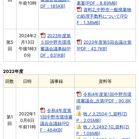
午前10時
素案[PDF：8.89MB]
DF：185KB]
資料2_中野市一般廃棄物
の処理手数料について[PD
F：1.38MB]
2024年2
2023年度第
第5
月13日
５回中野市環境
2023年度第5回会議次第
回
午後1時3
審議会議事録[P
[PDF：42.7KB]
0分
DF：631KB]
2022年度
回数
日時
議事録
資料等
令和4年度第1回中野市環
境審議会_次第[PDF：90.8K
B]
令和4年度第
2022年1
牧ノ入2504-1_資料[ZI
第1
1回中野市環境審
0月6日
P：2.05MB]
回
議会会議録[PD
午前11時
牧ノ入2492-10_資料[ZI
F：464KB]
P：1.08MB]