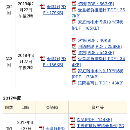
2019年2
資料[PDF：563KB]
第2
会議録[PD
月22日
受益者負担指針[PDF：35
回
F：179KB]
午後2時
7KB]
家庭雑排水汚泥19市現状
[PDF：185KB]
次第[PDF：40KB]
用語解説[PDF：256KB]
資料[PDF：543KB]
2019年3
第3
会議録[PD
受益者負担指針[PDF：34
月27日
回
F：186KB]
4KB]
午後2時
家庭雑排水汚泥19市現状
[PDF：178KB]
諮問書写し[PDF：43KB]
2017年度
回数
日時
会議録
資料等
次第[PDF：144KB]
2017年6
中野市環境審議会条例[PD
第1
月27日
会議録[PD