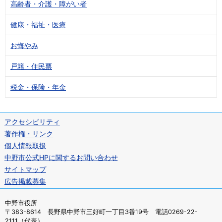
高齢者・介護・障がい者
健康・福祉・医療
お悔やみ
戸籍・住民票
税金・保険・年金
アクセシビリティ
著作権・リンク
個人情報取扱
中野市公式HPに関するお問い合わせ
サイトマップ
広告掲載募集
中野市役所
〒383-8614 長野県中野市三好町一丁目3番19号 電話0269-22-
2111（代表）