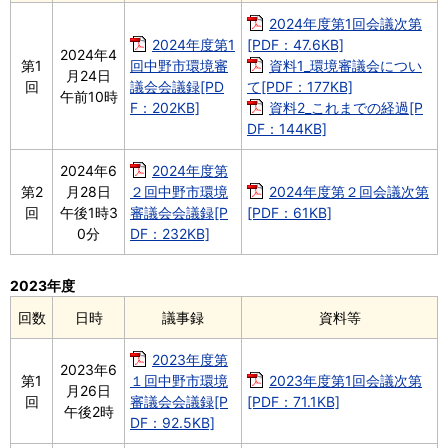
2024年度第1回会議次第
2024年度第1
[PDF：47.6KB]
2024年4
第1
回中野市環境審
資料1_環境審議会につい
月24日
回
議会会議録[PD
て[PDF：177KB]
午前10時
F：202KB]
資料2_これまでの経過[P
DF：144KB]
2024年6
2024年度第
第2
月28日
２回中野市環境
2024年度第２回会議次第
回
午後1時3
審議会会議録[P
[PDF：61KB]
0分
DF：232KB]
2023年度
回数
日時
議事録
資料等
2023年度第
2023年6
第1
１回中野市環境
2023年度第1回会議次第
月26日
回
審議会会議録[P
[PDF：71.1KB]
午後2時
DF：92.5KB]