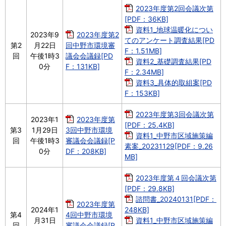
2023年度第2回会議次第
[PDF：36KB]
資料1_地球温暖化につい
2023年9
2023年度第2
てのアンケート調査結果[PD
第2
月22日
回中野市環境審
F：1.51MB]
回
午後1時3
議会会議録[PD
資料2_基礎調査結果[PD
0分
F：131KB]
F：2.34MB]
資料3_具体的取組案[PD
F：153KB]
2023年度第3回会議次第
2023年1
2023年度第
[PDF：25.4KB]
第3
1月29日
3回中野市環境
資料1_中野市区域施策編
回
午後1時3
審議会会議録[P
素案_20231129[PDF：9.26
0分
DF：208KB]
MB]
2023年度第４回会議次第
[PDF：29.8KB]
諮問書_20240131[PDF：
2023年度第
2024年1
248KB]
第4
4回中野市環境
月31日
資料1_中野市区域施策編
回
審議会会議録[P