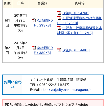
回数
日時
会議録
資料等
次第[PDF：47KB]
2016年1
し尿処理手数料の改定案[P
第1
月29日
会議録[PD
DF：1023KB]
回
午後1時3
F：293KB]
中野市一般廃棄物処理基本
0分
計画（案）[PDF：2MB]
2016年2
第2
月4日
会議録[PD
次第[PDF：44KB]
回
午後1時3
F：389KB]
0分
くらしと文化部 生活環境課 環境係
お問い合わ
TEL：
0269-22-2111(247)
せ
E-Mail：
kankyo@city.nakano.nagano.jp
PDFの閲覧にはAdobe社の無償のソフトウェア「Adobe