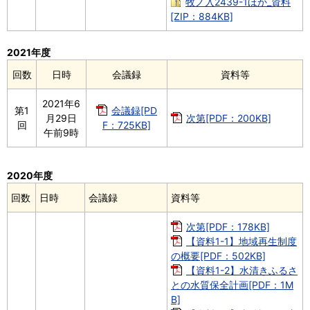
牧ノ入2439-1ほか_資料
[ZIP：884KB]
2021年度
回数
日時
会議録
資料等
2021年6
第1
会議録[PD
月29日
次第[PDF：200KB]
回
F：725KB]
午前9時
2020年度
回数
日時
会議録
資料等
次第[PDF：178KB]
【資料1-1】地域再生制度
の概要[PDF：502KB]
【資料1-2】水清きふるさ
との水質保全計画[PDF：1M
B]