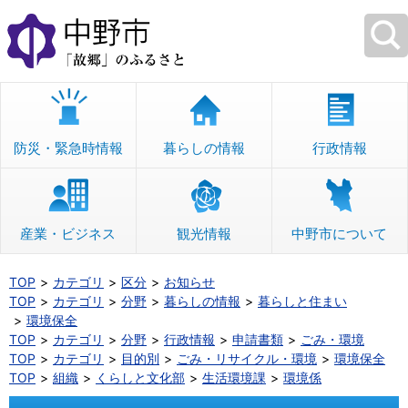
本
文
へ
移
動
防災・緊急時情報
暮らしの情報
行政情報
産業・ビジネス
観光情報
中野市について
TOP
カテゴリ
区分
お知らせ
TOP
カテゴリ
分野
暮らしの情報
暮らしと住まい
環境保全
TOP
カテゴリ
分野
行政情報
申請書類
ごみ・環境
TOP
カテゴリ
目的別
ごみ・リサイクル・環境
環境保全
TOP
組織
くらしと文化部
生活環境課
環境係