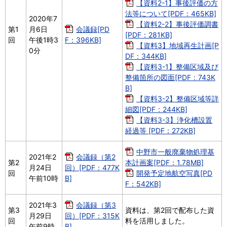
【資料2-1】事後評価の方
法等について[PDF：465KB]
2020年7
【資料2-2】事後評価調書
第1
月6日
会議録[PD
[PDF：281KB]
回
午後1時3
F：396KB]
【資料3】地域再生計画[P
0分
DF：344KB]
【資料3-1】整備区域及び
整備箇所の図面[PDF：743K
B]
【資料3-2】整備区域等詳
細図[PDF：244KB]
【資料3-3】浄化槽設置
経過等 [PDF：272KB]
中野市一般廃棄物処理基
2021年2
会議録（第2
第2
本計画案[PDF：1.78MB]
月24日
回）[PDF：477K
回
開発予定地航空写真[PD
午前10時
B]
F：542KB]
2021年3
会議録（第3
第3
資料は、第2回で配布した資
月29日
回）[PDF：315K
回
料を活用しました。
午前9時
B]