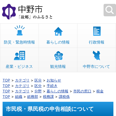
本
文
へ
移
動
防災・緊急時情報
暮らしの情報
行政情報
産業・ビジネス
観光情報
中野市について
TOP
カテゴリ
区分
お知らせ
TOP
カテゴリ
区分
手続き
TOP
カテゴリ
分野
暮らしの情報
市民の窓口
税金
TOP
組織
総務部
税務課
課税係
市民税・県民税の申告相談について