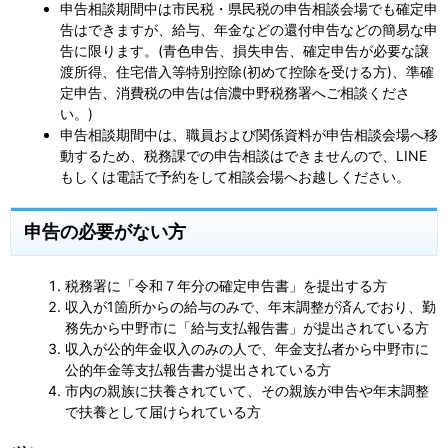
申告相談期間中は市民税・県民税の申告相談会場でも確定申
告はできますが、給与、年金などの還付申告などの簡易な申
告に限ります。(青色申告、損失申告、確定申告が必要な譲
渡所得、住宅借入等特別控除(初めて控除を受ける方)、準確
定申告、消費税の申告は信濃中野税務署へご相談くださ
い。)
申告相談期間中は、職員および関係資料が申告相談会場へ移
動するため、税務課での申告相談はできませんので、LINE
もしくは電話で予約をして相談会場へお越しください。
申告の必要がない方
税務署に「令和７年分の確定申告書」を提出する方
収入が1箇所からの給与のみで、年末調整が済んでおり、勤
務先から中野市に「給与支払報告書」が提出されている方
収入が公的年金収入のみの人で、年金支払者から中野市に
公的年金等支払報告書が提出されている方
市内の親族に扶養されていて、その親族が申告や年末調整
で扶養として届けられている方