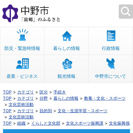
本
文
へ
移
動
防災・緊急時情報
暮らしの情報
行政情報
産業・ビジネス
観光情報
中野市について
TOP
カテゴリ
区分
手続き
TOP
カテゴリ
分野
暮らしの情報
教養・文化・スポーツ
文化芸術活動
TOP
カテゴリ
目的別
文化・生涯学習・スポーツ
文化芸術活動
TOP
組織
くらしと文化部
文化スポーツ振興課
文化振興係