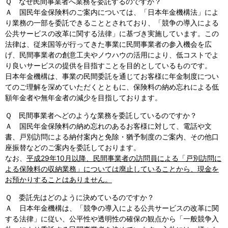
Ｑ なぜ民間事業者へ業務を委託するのですか？
Ａ 国民年金保険料のご案内については、「日本年金機構法」によ
り業務の一部を委託できることとされており、「競争の導入による
公共サービスの改革に関する法律」に基づき実施しています。この
法律は、従来国等が行ってきた事業に民間事業者の参入機会を広
げ、民間事業者の創意工夫やノウハウの活用により、低コストでよ
り良いサービスの提供を目指すことを目的としているものです。
日本年金機構は、事業の民間委託を通じてお客様に年金制度につい
てのご理解を深めていただくとともに、保険料の納め忘れによる低
額年金者や無年金者の減少を目指しております。
Ｑ 民間事業者へどのような業務を委託しているのですか？
Ａ 国民年金保険料の納め忘れのあるお客様に対して、電話や文
書、戸別訪問による納付案内と免除・猶予制度のご案内、その他口
座振替などのご案内を委託しております。
なお、
平成29年10月以降、民間事業者の訪問員による「戸別訪問に
よる保険料の収納業務」については廃止していることから、現金を
お預かりすることはありません。
Ｑ 委託先はどのように決めているのですか？
Ａ 日本年金機構は、「競争の導入による公共サービスの改革に関
する法律」に従い、公平性や透明性の確保の観点から「一般競争入