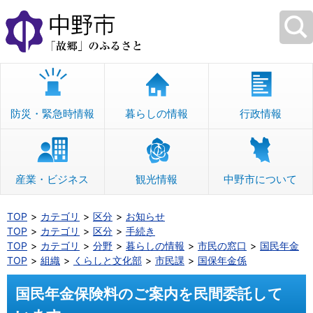
本
文
へ
移
動
防災・緊急時情報
暮らしの情報
行政情報
産業・ビジネス
観光情報
中野市について
TOP
カテゴリ
区分
お知らせ
TOP
カテゴリ
区分
手続き
TOP
カテゴリ
分野
暮らしの情報
市民の窓口
国民年金
TOP
組織
くらしと文化部
市民課
国保年金係
国民年金保険料のご案内を民間委託して