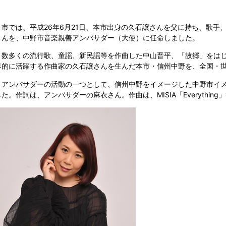
市では、平成26年6月21日、本市出身の久石譲さんを父に持ち、歌手
さんを、中野市音楽親善アンバサダー（大使）に任命しました。
数多くの流行歌、童謡、新民謡等を作曲した中山晋平、「故郷」をはじ
界的に活躍する作曲家の久石譲さんを生んだ
本市・信州中野を、全国・
アンバサダーの活動の一つとして、信州中野をイメージした中野市イメ
した。
作詞は、アンバサダーの麻衣さん。作曲は、MISIA「Everythi