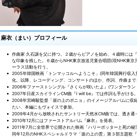
麻衣（まい）プロフィール
作曲家 久石譲を父に持つ。２歳からピアノを始め、４歳時には
な印象を残した。６歳からNHK東京放送児童合唱団(現NHK東京
ーラス活動を行う。
2005年韓国映画「トンマッコルへようこそ」(同年韓国興行収入
化。以降、レコーディング、コンサートのほか、作詞、作曲まで
2006年ファーストシングル『さくらが咲いたよ』(ワンダーラン
2007年日産スカイラインCM曲『I will be』では作詞も手がける
2008年宮崎駿監督「崖の上のポニョ」のイメージアルバムに収
たい、本編にもヴォイスで参加。
2009年4月から放映されたサントリー天然水CM曲では、透き
2010年12月にはファーストアルバム『麻衣』を発表。
2011年7月に全世界で公開された映画「ハリーポッターと死の秘宝
同年12月のNHKスペシャルドラマ「坂の上の雲」第３部主題歌『Sta