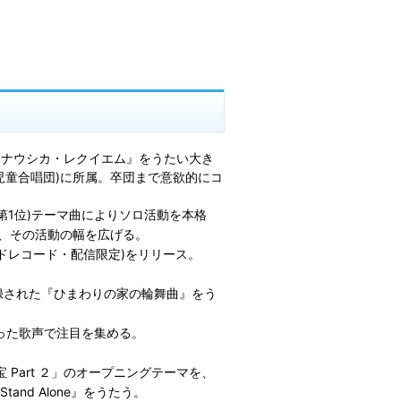
『ナウシカ・レクイエム』をうたい大き
児童合唱団)に所属。卒団まで意欲的にコ
第1位)テーマ曲によりソロ活動を本格
、その活動の幅を広げる。
ドレコード・配信限定)をリリース。
。
録された『ひまわりの家の輪舞曲』をう
通った歌声で注目を集める。
 Part ２」のオープニングテーマを、
nd Alone』をうたう。