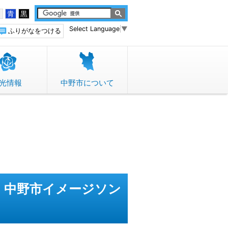
白
青
黒
Select Language
▼
ふりがなをつける
光情報
中野市について
・中野市イメージソン