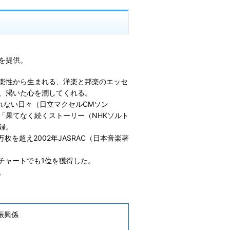
を提供。
楽性から
生まれる、洋楽と邦楽のエッセ
、渇いた心を潤してくれる。
れない日々（日立マクセルCMソン
」、「果てなく続くストーリー（NHKソルト
録。
万枚を超え2002年JASRAC（日本音楽著
ルチャートでも1位を獲得した。
。
振興係