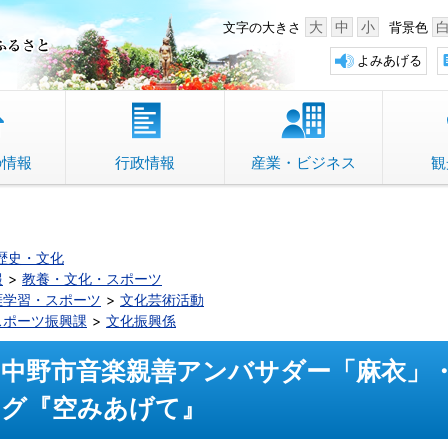
中野市 「故郷」のふるさと
大
中
小
文字の大きさ
背景色
よみあげる
の情報
行政情報
産業・ビジネス
観
歴史・文化
報
教養・文化・スポーツ
涯学習・スポーツ
文化芸術活動
スポーツ振興課
文化振興係
中野市音楽親善アンバサダー「麻衣」
グ『空みあげて』