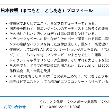
松本俊明（まつもと としあき）プロフィール
作曲家でありピアニスト。音楽プロデューサーでもある。
国内外を問わず、幅広いジャンルのアーティストに数多くの楽曲
その洗礼された力強いメロディは高い評価を受けている。
クラシックをベースに持ちながらそのポップ感覚溢れる幅広い音
ンスの絶妙なバランスを持った旋律は
優しく、温かく、哀愁漂い
作曲家としてはMISIAとのコラボレーションが注目を集め、「忘
グ）」、「Everything（フジテレビ「やまとなでしこ主題歌
レイクシティ冬季オリンピック主題歌」がいずれも大ヒットを記
その中でも、ドラマの主題歌に起用された「Everything」は200
作権協会）賞・金賞を受賞。
2010年に発表したJUJUの「この夜を止めてよ」では着うたフ
現在はピアニストとしても精力的にソロコンサートも行っている
くらしと文化部 文化スポーツ振興課 文化
お問い合わせ
TEL：
0269-22-2111(394)