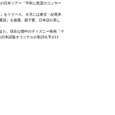
団の日本ツアー「平和と慰霊のコンサー
たう』をリリース。８月には東京・紀尾井
童謡』を披露。親子愛、日本語の美し
。
。また、現在公開中のディズニー映画「マ
夢で」の日本語版オリジナルの歌詞を手がけ