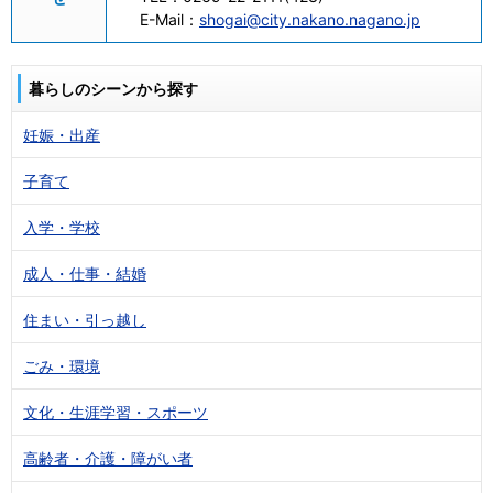
E-Mail：
shogai@city.nakano.nagano.jp
暮らしのシーンから探す
妊娠・出産
子育て
入学・学校
成人・仕事・結婚
住まい・引っ越し
ごみ・環境
文化・生涯学習・スポーツ
高齢者・介護・障がい者