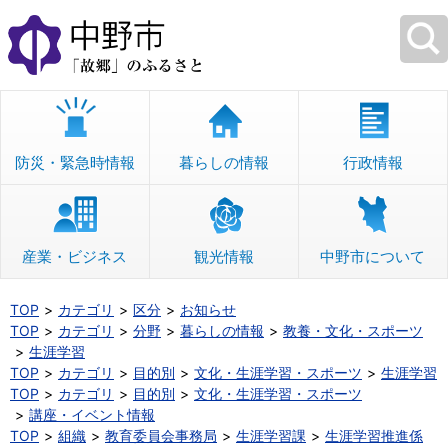
本
文
へ
移
動
防災・緊急時情報
暮らしの情報
行政情報
産業・ビジネス
観光情報
中野市について
TOP
カテゴリ
区分
お知らせ
TOP
カテゴリ
分野
暮らしの情報
教養・文化・スポーツ
生涯学習
TOP
カテゴリ
目的別
文化・生涯学習・スポーツ
生涯学習
TOP
カテゴリ
目的別
文化・生涯学習・スポーツ
講座・イベント情報
TOP
組織
教育委員会事務局
生涯学習課
生涯学習推進係