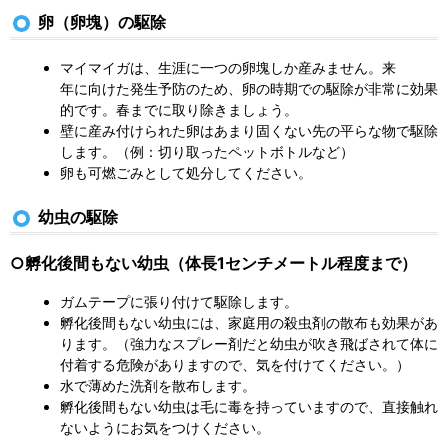
卵（卵塊）の駆除
マイマイガは、生涯に一つの卵塊しか産みません。来
年に向けた発生予防のため、卵の時期での駆除が非常に効果
的です。春までに取り除きましょう。
壁に産み付けられた卵はあまり固くない先の平らな物で駆除
します。（例：切り取ったペットボトルなど）
卵も可燃ごみとして処分してください。
幼虫の駆除
○孵化後間もない幼虫
（体長1センチメートル程度まで）
ガムテープに張り付けて駆除します。
孵化後間もない幼虫には、家庭用の殺虫剤の散布も効果があ
ります。（強力なスプレー剤だと幼虫が吹き飛ばされて体に
付着する危険がありますので、気を付けてください。）
水で薄めた洗剤を散布します。
孵化後間もない幼虫は毛に毒を持っていますので、直接触れ
ないようにお気をつけください。