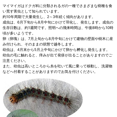
マイマイガはドクガ科に分類されるガの一種でさまざまな樹種を食
い荒す害虫として知られています。
約10年周期で大量発生し、2～3年続く傾向があります。
成虫は、6月下旬から8月中旬にかけて羽化し、発生します。成虫の
生存日数は、約1週間です。照明への飛来時間は、午後8時から10時
頃が多いようです。
卵（卵塊）は、7月上旬から8月中旬にかけて建物の壁面や樹木に産
み付けられ、そのままの状態で越冬します。
幼虫は、4月末から5月上中旬にかけて卵から孵化し発生します。
幼虫の毛に触れると、痒みが出て発疹が出ることがありますのでご
注意ください。
また、幼虫は高いところから糸を吐いて風に乗って移動し、洗濯物
などへ付着することがありますのでお気を付けください。