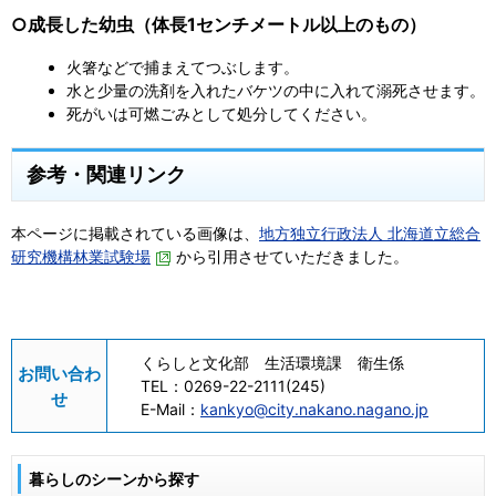
○成長した幼虫
（体長1センチメートル以上のもの）
火箸などで捕まえてつぶします。
水と少量の洗剤を入れたバケツの中に入れて溺死させます。
死がいは可燃ごみとして処分してください。
参考・関連リンク
本ページに掲載されている画像は、
地方独立行政法人 北海道立総合
研究機構林業試験場
から引用させていただきました。
くらしと文化部 生活環境課 衛生係
お問い合わ
TEL：
0269-22-2111(245)
せ
E-Mail：
kankyo@city.nakano.nagano.jp
暮らしのシーンから探す