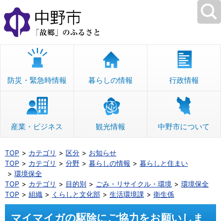
本
文
へ
移
動
防災・緊急時情報
暮らしの情報
行政情報
産業・ビジネス
観光情報
中野市について
TOP
カテゴリ
区分
お知らせ
TOP
カテゴリ
分野
暮らしの情報
暮らしと住まい
環境保全
TOP
カテゴリ
目的別
ごみ・リサイクル・環境
環境保全
TOP
組織
くらしと文化部
生活環境課
衛生係
マイマイガの駆除にご協力をお願いしま