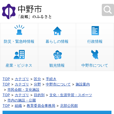
本
文
へ
移
動
防災・緊急時情報
暮らしの情報
行政情報
産業・ビジネス
観光情報
中野市について
TOP
カテゴリ
区分
手続き
TOP
カテゴリ
分野
中野市について
施設案内
市民会館・文化施設
TOP
カテゴリ
目的別
文化・生涯学習・スポーツ
市内の施設・公園
TOP
組織
教育委員会事務局
北部公民館