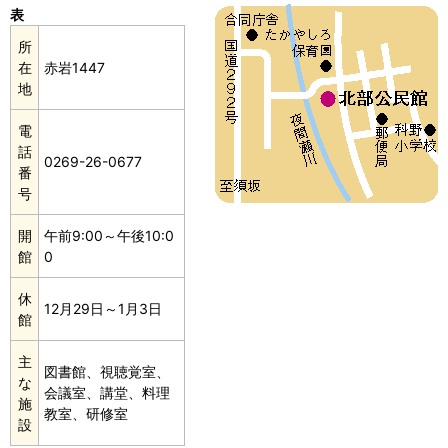
表
所
在
赤岩1447
地
電
話
0269-26-0677
番
号
開
午前9:00～午後10:0
館
0
休
12月29日～1月3日
館
主
図書館、視聴覚室、
な
会議室、講堂、料理
施
教室、研修室
設