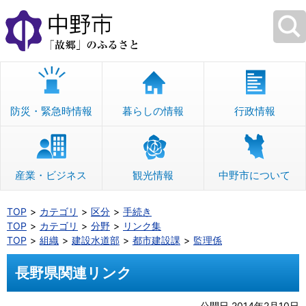
本
文
へ
移
動
防災・緊急時情報
暮らしの情報
行政情報
産業・ビジネス
観光情報
中野市について
TOP
カテゴリ
区分
手続き
TOP
カテゴリ
分野
リンク集
TOP
組織
建設水道部
都市建設課
監理係
長野県関連リンク
公開日 2014年2月10日