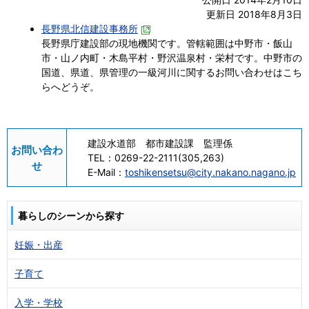
更新日 2018年8月3日
長野県北信建設事務所
長野県庁建設部の現地機関です。管轄範囲は中野市・飯山
市・山ノ内町・木島平村・野沢温泉村・栄村です。中野市の
国道、県道、県管理の一級河川に関するお問い合わせはこち
らへどうぞ。
建設水道部 都市建設課 監理係
お問い合わ
TEL：
0269-22-2111(305,263)
せ
E-Mail：
toshikensetsu@city.nakano.nagano.jp
暮らしのシーンから探す
妊娠・出産
子育て
入学・学校