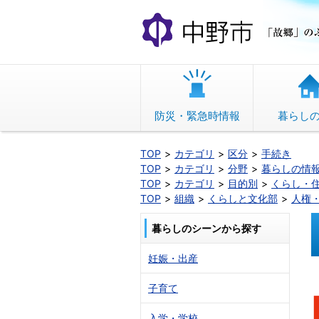
本
文
へ
移
動
防災・緊急時情報
暮らし
TOP
カテゴリ
区分
手続き
TOP
カテゴリ
分野
暮らしの情
TOP
カテゴリ
目的別
くらし・
TOP
組織
くらしと文化部
人権
暮らしのシーンから探す
妊娠・出産
子育て
入学・学校