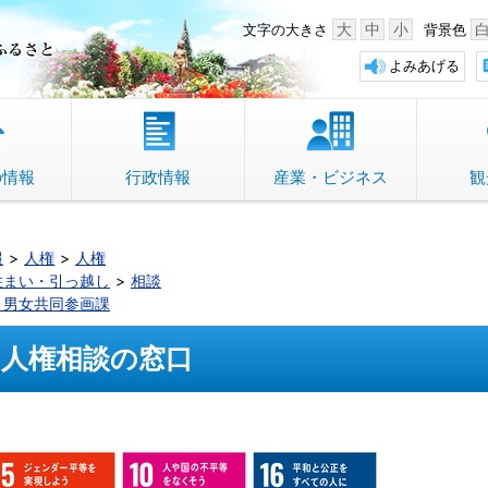
中野市 「故郷」のふるさと
大
中
小
文字の大きさ
背景色
よみあげる
の情報
行政情報
産業・ビジネス
観
報
人権
人権
住まい・引っ越し
相談
・男女共同参画課
人権相談の窓口