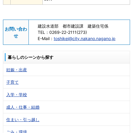
建設水道部 都市建設課 建築住宅係
お問い合わ
TEL：
0269-22-2111(273)
せ
E-Mail：
toshikei@city.nakano.nagano.jp
暮らしのシーンから探す
妊娠・出産
子育て
入学・学校
成人・仕事・結婚
住まい・引っ越し
ごみ・環境