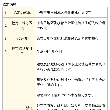
協定内容
１
協定の名称
中野市東吉田地区景観形成住民協定
協定に係る区
東吉田地区及び都市計画道路相生町先線沿道
２
域
の区域
３
代表者
東吉田地区景観形成住民協定運営委員会
協定締結年月
４
平成9年3月27日
日
建物及び敷地の廻りや歩道の植栽帯の草取り
を行い美化に努めます。
建物及び敷地の廻りや、歩道のゴミ等を拾い
美化に努めます。
敷地内の道路側に桜の木を植えます。
野立て看板、はり紙、はり札、立看板は設置
沿道