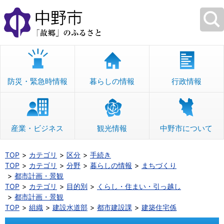
本
文
へ
移
動
防災・緊急時情報
暮らしの情報
行政情報
産業・ビジネス
観光情報
中野市について
TOP
カテゴリ
区分
手続き
TOP
カテゴリ
分野
暮らしの情報
まちづくり
都市計画・景観
TOP
カテゴリ
目的別
くらし・住まい・引っ越し
都市計画・景観
TOP
組織
建設水道部
都市建設課
建築住宅係