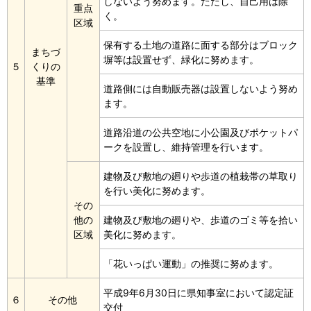
しないよう努めます。ただし、自己用は除
重点
く。
区域
保有する土地の道路に面する部分はブロック
まちづ
塀等は設置せず、緑化に努めます。
５
くりの
基準
道路側には自動販売器は設置しないよう努め
ます。
道路沿道の公共空地に小公園及びポケットパ
ークを設置し、維持管理を行います。
建物及び敷地の廻りや歩道の植栽帯の草取り
を行い美化に努めます。
その
他の
建物及び敷地の廻りや、歩道のゴミ等を拾い
区域
美化に努めます。
「花いっぱい運動」の推奨に努めます。
平成9年6月30日に県知事室において認定証
６
その他
交付