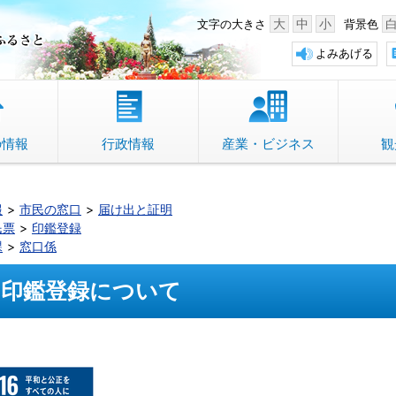
中野市 「故郷」のふるさと
大
中
小
文字の大きさ
背景色
よみあげる
の情報
行政情報
産業・ビジネス
観
報
市民の窓口
届け出と証明
民票
印鑑登録
課
窓口係
印鑑登録について