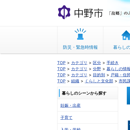
本
文
へ
移
動
防災・緊急時情報
暮らし
TOP
カテゴリ
区分
手続き
TOP
カテゴリ
分野
暮らしの情
TOP
カテゴリ
目的別
戸籍・住
TOP
組織
くらしと文化部
市民
暮らしのシーンから探す
妊娠・出産
子育て
入学・学校