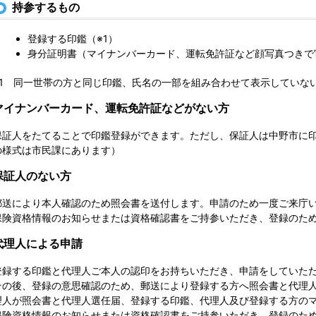
持参するもの
登録する印鑑（※1）
身分証明書（マイナンバーカード、運転免許証など顔写真つきで
※1 同一世帯の方と同じ印鑑、氏名の一部を組み合わせて表示していな
マイナンバーカード、運転免許証などがない方
保証人をたてることで印鑑登録ができます。ただし、保証人は中野市に
の様式は市民課にあります）
保証人のない方
郵送により本人確認のため照会書を送付します。申請のため一度ご来庁
保険資格情報のお知らせまたは資格確認書をご持参いただき、登録のた
代理人による申請
登録する印鑑と代理人ご本人の認印をお持ちいただき、申請をしていた
その後、登録の意思確認のため、郵送により登録する方へ照会書と代理
理人が照会書と代理人選任届、登録する印鑑、代理人及び登録する方の
保険資格情報のお知らせまたは資格確認書をご持参いただき、登録のた